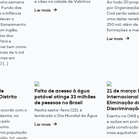
e cães na cidade de Valinhos
esta semana
Ao todo 20 prop
o Fundo das
por Organizaçõe
Ler mais
 a Infância
Civil serão sele
alecer o
uma delas receb
, Saneamento
250 mil, além d
em inglês,
formações e me
ios dos
Ler mais
Pará e
tiva tem como
mais de 4 mil
orias em
0 […]
de
Falta de acesso à água
21 de março: 
Distrito
potável atinge 33 milhões
Internacional
de pessoas no Brasil
Eliminação d
Discriminaçã
 acordo com o
Nesta sexta-feira (22), é
ndemia, na
lembrado o Dia Mundial da Água
Evento na OAB 
a pelo
e ações em prol 
Ler mais
 uma
pela construção
uma população
mais equitativo
ião; há, ainda,