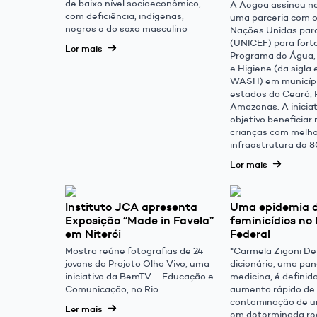
de baixo nível socioeconômico,
A Aegea assinou n
com deficiência, indígenas,
uma parceria com 
negros e do sexo masculino
Nações Unidas para
(UNICEF) para fort
Ler mais
Programa de Água
e Higiene (da sigla 
WASH) em municíp
estados do Ceará, 
Amazonas. A inicia
objetivo beneficiar 
crianças com melh
infraestrutura de 8
Ler mais
Instituto JCA apresenta
Uma epidemia 
Exposição “Made in Favela”
feminicídios no 
em Niterói
Federal
Mostra reúne fotografias de 24
*Carmela Zigoni De
jovens do Projeto Olho Vivo, uma
dicionário, uma pa
iniciativa da BemTV – Educação e
medicina, é definid
Comunicação, no Rio
aumento rápido de
contaminação de 
Ler mais
em determinada reg