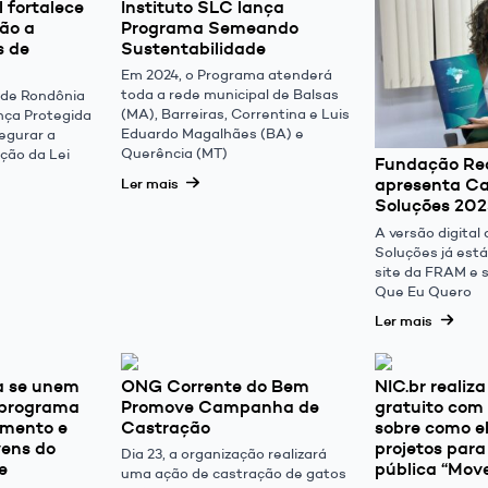
l fortalece
Instituto SLC lança
ão a
Programa Semeando
s de
Sustentabilidade
Em 2024, o Programa atenderá
toda a rede municipal de Balsas
 de Rondônia
(MA), Barreiras, Correntina e Luis
nça Protegida
Eduardo Magalhães (BA) e
egurar a
Querência (MT)
ção da Lei
Fundação Re
apresenta C
Ler mais
Soluções 202
A versão digital
Soluções já está
site da FRAM e 
Que Eu Quero
Ler mais
a se unem
ONG Corrente do Bem
NIC.br realiz
 programa
Promove Campanha de
gratuito com
amento e
Castração
sobre como e
vens do
projetos par
Dia 23, a organização realizará
e
pública “Mov
uma ação de castração de gatos