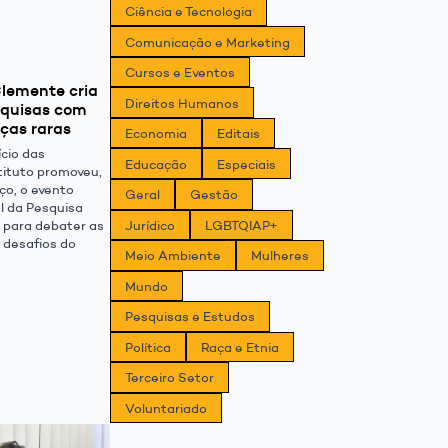
Ciência e Tecnologia
Comunicação e Marketing
Cursos e Eventos
Clemente cria
Direitos Humanos
squisas com
ças raras
Economia
Editais
ício das
Educação
Especiais
stituto promoveu,
ço, o evento
Geral
Gestão
l da Pesquisa
l” para debater as
Jurídico
LGBTQIAP+
 desafios do
Meio Ambiente
Mulheres
Mundo
Pesquisas e Estudos
Política
Raça e Etnia
Terceiro Setor
Voluntariado