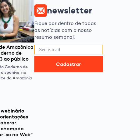
newsletter
Fique por dentro de todas
as notícias com o nosso
resumo semanal.
de Amazônica
aderno de
3 ao público
Cadastrar
 do Caderno de
 disponível no
site do Amazônia
a webinário
 orientações
laborar
a chamada
er-se na Web”