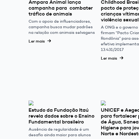
Ampara Animal lança
Childhood Brasi
campanha para combater
pacto de proteç
tráfico de animais
crianças vítima
violência sexual
Com o apoio de influenciadores,
campanha busca mudar padrões
A ONG e o governo
na relação com animais selvagens
firmam “Pacto Cria
Rondônia” para ass
Ler mais
efetiva implementa
13.431/2017
Ler mais
Estudo da Fundação Itaú
UNICEF e Aege
revela dados sobre o Ensino
para fortalecer
Fundamental brasileiro
de Água, Sane
Higiene para jo
Ausência de regularidade é um
Norte e Nordest
desafio ainda maior para alunos