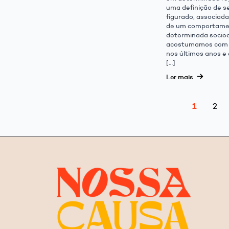
uma definição de s
figurado, associad
de um comportam
determinada socie
acostumamos com 
nos últimos anos e 
[…]
Ler mais
1
2