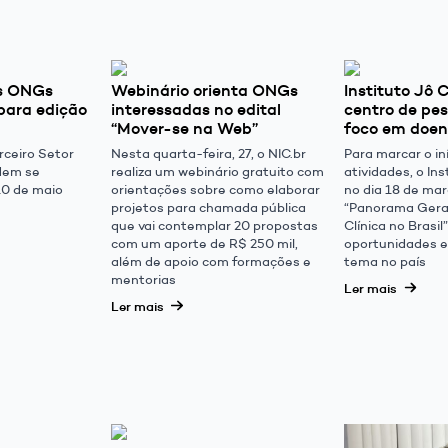
es ONGs
Webinário orienta ONGs
Instituto Jô 
 para edição
interessadas no edital
centro de pe
“Mover-se na Web”
foco em doen
rceiro Setor
Nesta quarta-feira, 27, o NIC.br
Para marcar o in
odem se
realiza um webinário gratuito com
atividades, o In
 10 de maio
orientações sobre como elaborar
no dia 18 de mar
projetos para chamada pública
“Panorama Gera
que vai contemplar 20 propostas
Clínica no Brasi
com um aporte de R$ 250 mil,
oportunidades e
além de apoio com formações e
tema no país
mentorias
Ler mais
Ler mais