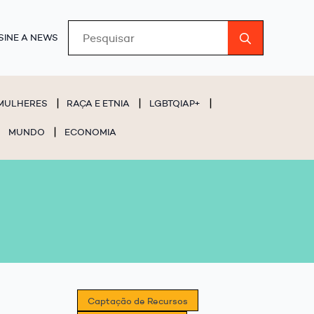
Search
SINE A NEWS
for:
MULHERES
RAÇA E ETNIA
LGBTQIAP+
MUNDO
ECONOMIA
Captação de Recursos