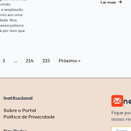
Ler mais
entido
a a ampliação
ento em uma
dade. Nos
essa palavra
é por isso que
…
3
214
215
Próximo »
Institucional
n
Sobre o Portal
Fique po
Política de Privacidade
nosso r