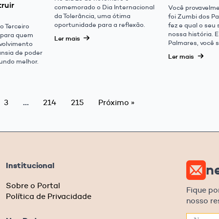
ruir
comemorado o Dia Internacional
Você provavelm
da Tolerância, uma ótima
foi Zumbi dos Pa
oportunidade para a reflexão.
fez e qual o seu 
o Terceiro
nossa história. 
 para quem
Ler mais
Palmares, você 
nvolvimento
ânsia de poder
Ler mais
undo melhor.
…
3
214
215
Próximo »
Institucional
n
Sobre o Portal
Fique po
Política de Privacidade
nosso r