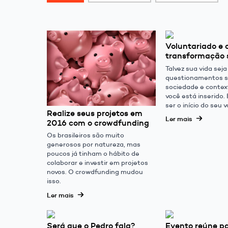
Voluntariado e 
transformação 
Talvez sua vida sej
questionamentos s
sociedade e contex
você está inserido.
ser o início do seu 
Realize seus projetos em
Ler mais
2016 com o crowdfunding
Os brasileiros são muito
generosos por natureza, mas
poucos já tinham o hábito de
colaborar e investir em projetos
novos. O crowdfunding mudou
isso.
Ler mais
Será que o Pedro fala?
Evento reúne pa