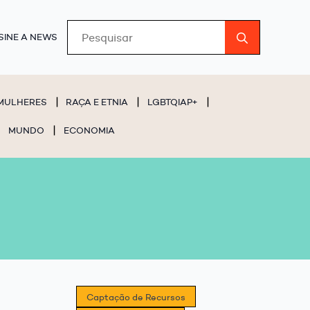
Search
SINE A NEWS
for:
MULHERES
RAÇA E ETNIA
LGBTQIAP+
MUNDO
ECONOMIA
Captação de Recursos