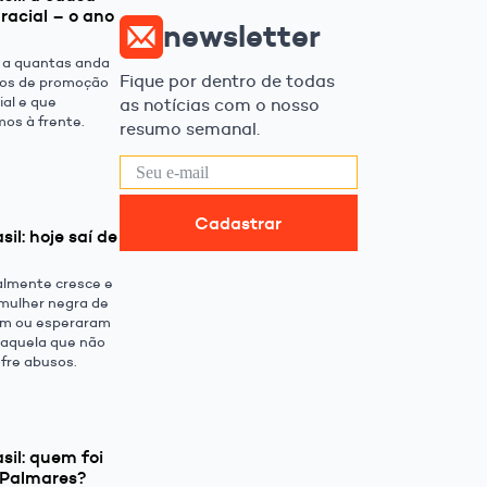
racial – o ano
newsletter
r a quantas anda
Fique por dentro de todas
mos de promoção
ial e que
as notícias com o nosso
mos à frente.
resumo semanal.
Cadastrar
il: hoje saí de
almente cresce e
 mulher negra de
am ou esperaram
, aquela que não
ofre abusos.
sil: quem foi
 Palmares?