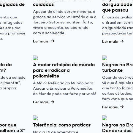
fugiados de
cuidados
da igualdade 
que passou
Apesar de ainda serem minoria, é
graças ao serviço voluntário que o
evento que
É hora de avalia
Terceiro Setor se mantém forte,
e refugiados
o Brasil em ter
vivo e crescente, colaborando
ntes em uma
da igualdade rac
com a sociedade.
 para promover
perspectivas te
z.
Ler mais
Ler mais
ado da
A maior refeição do mundo
Negros no Bras
im?
para erradicar a
turbante
poliomielite
cado da comida
Quando você re
 alimentar”,
vê que é aquela
A Maior Refeição do Mundo para
 própria
que tanto falar
Ajudar a Erradicar a Poliomielite
certas atitudes
do Mundo pode ser feita por você!
tem voz e que s
Ler mais
Ler mais
 por que
Tolerância: como praticar
Negros no Bra
colhem o 3º
Dandara dos
No dia 16 de novembro é