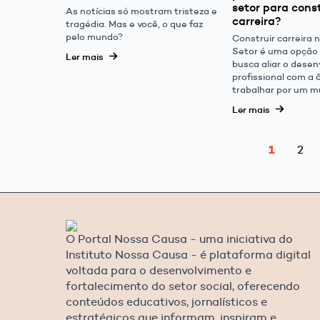
setor para const
As notícias só mostram tristeza e
carreira?
tragédia. Mas e você, o que faz
pelo mundo?
Construir carreira n
Setor é uma opção
Ler mais
busca aliar o dese
profissional com a 
trabalhar por um m
Ler mais
1
2
O Portal Nossa Causa - uma iniciativa do
Instituto Nossa Causa - é plataforma digital
voltada para o desenvolvimento e
fortalecimento do setor social, oferecendo
conteúdos educativos, jornalísticos e
estratégicos que informam, inspiram e