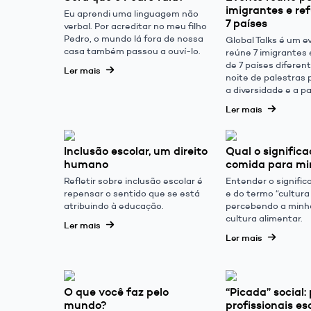
imigrantes e re
Eu aprendi uma linguagem não
7 países
verbal. Por acreditar no meu filho
Pedro, o mundo lá fora de nossa
Global Talks é um 
casa também passou a ouví-lo.
reúne 7 imigrantes 
de 7 países difere
Ler mais
noite de palestras
a diversidade e a pa
Ler mais
Inclusão escolar, um direito
Qual o signific
humano
comida para m
Refletir sobre inclusão escolar é
Entender o signifi
repensar o sentido que se está
e do termo “cultura
atribuindo à educação.
percebendo a minha
cultura alimentar.
Ler mais
Ler mais
O que você faz pelo
“Picada” social:
mundo?
profissionais es