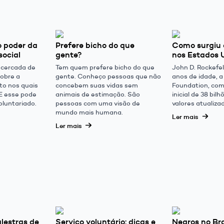
o poder da
Prefere bicho do que
Como surgiu a
social
gente?
nos Estados 
a cercada de
Tem quem prefere bicho do que
John D. Rockefell
obre a
gente. Conheço pessoas que não
anos de idade, a
to nos quais
concebem suas vidas sem
Foundation, co
 E esse pode
animais de estimação. São
inicial de 38 bil
voluntariado.
pessoas com uma visão de
valores atualiza
mundo mais humana.
Ler mais
Ler mais
lestras de
Serviço voluntário: dicas e
Negros no Bra