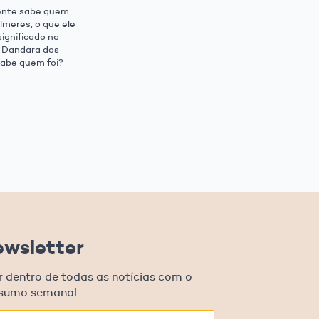
ente sabe quem
lmeres, o que ele
significado na
E Dandara dos
sabe quem foi?
ewsletter
r dentro de todas as notícias com o
esumo semanal.