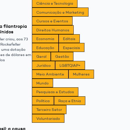
Ciência e Tecnologia
Comunicação e Marketing
Cursos e Eventos
 filantropia
Direitos Humanos
Unidos
Economia
Editais
er criou, aos 73
 Rockefeller
Educação
Especiais
m uma dotação
hões de dólares em
Geral
Gestão
dos
Jurídico
LGBTQIAP+
Meio Ambiente
Mulheres
Mundo
Pesquisas e Estudos
Política
Raça e Etnia
Terceiro Setor
Voluntariado
sil: a causa