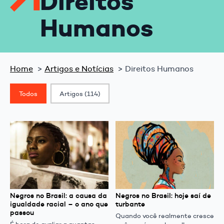
Direitos
Humanos
Home
Artigos e Notícias
Direitos Humanos
Classif. Post
Todos
Artigos
(114)
Negros no Brasil: a causa da
Negros no Brasil: hoje saí de
igualdade racial – o ano que
turbante
passou
Quando você realmente cresce