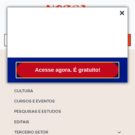
QUEM SOMOS
SERVIÇOS
FALE CONOSCO
ASSINE A NEWS
S
fo
Temas
Acesse agora. É gratuito!
ESPECIAIS
CULTURA
CURSOS E EVENTOS
PESQUISAS E ESTUDOS
EDITAIS
TERCEIRO SETOR