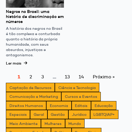
Negros no Brasil: uma
história de discriminação em
números
A história dos negros no Brasil
é tão complexa e conturbada
quanto a história da própria
humanidade, com seus
absurdos, injustiças e
antagonismos.
Ler mais
1
…
2
3
13
14
Próximo »
Captação de Recursos
Ciência e Tecnologia
Comunicação e Marketing
Cursos e Eventos
Direitos Humanos
Economia
Editais
Educação
Especiais
Geral
Gestão
Jurídico
LGBTQIAP+
Meio Ambiente
Mulheres
Mundo