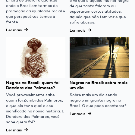
É hora de avaliar a quantas
e vê que é aquela mulher negra
anda o Brasil em termos de
de que tanto falaram ou
promoção da igualdade racial e
esperaram certas atitudes,
que perspectivas temos à
aquela que não tem voz e que
frente.
sofre abusos.
Ler mais
Ler mais
Negros no Brasil: quem foi
Negros no Brasil: sobre mais
Dandara dos Palmares?
um dia
Você provavelmente sabe
Sobre mais um dia sendo
quem foi Zumbi dos Palmeres,
negro e imigrante negro no
o que ele fez e qual o seu
Brasil. O que pode acontecer?
significado na nossa história. E
Ler mais
Dandara dos Palmares, você
sabe quem foi?
Ler mais