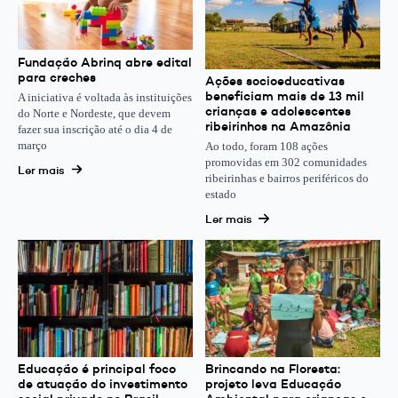
Fundação Abrinq abre edital
para creches
Ações socioeducativas
beneficiam mais de 13 mil
A iniciativa é voltada às instituições
crianças e adolescentes
do Norte e Nordeste, que devem
ribeirinhos na Amazônia
fazer sua inscrição até o dia 4 de
março
Ao todo, foram 108 ações
promovidas em 302 comunidades
Ler mais
ribeirinhas e bairros periféricos do
estado
Ler mais
Educação é principal foco
Brincando na Floresta:
de atuação do investimento
projeto leva Educação