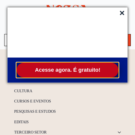
QUEM SOMOS
SERVIÇOS
FALE CONOSCO
ASSINE A NEWS
Se
for
Temas
Acesse agora. É gratuito!
ESPECIAIS
CULTURA
CURSOS E EVENTOS
PESQUISAS E ESTUDOS
EDITAIS
TERCEIRO SETOR