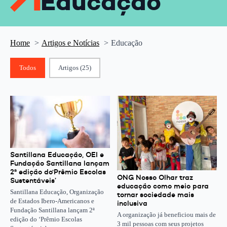
Educação
Home
Artigos e Notícias
Educação
Classif. Post
Todos
Artigos
(25)
Santillana Educação, OEI e
Fundação Santillana lançam
2ª edição do‘Prêmio Escolas
ONG Nosso Olhar traz
Sustentáveis’
educação como meio para
Santillana Educação, Organização
tornar sociedade mais
de Estados Ibero-Americanos e
inclusiva
Fundação Santillana lançam 2ª
A organização já beneficiou mais de
edição do ‘Prêmio Escolas
3 mil pessoas com seus projetos