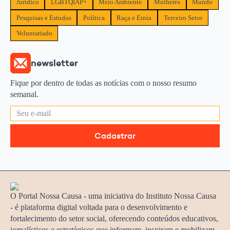
Jurídico
LGBTQIAP+
Meio Ambiente
Mulheres
Mundo
Pesquisas e Estudos
Política
Raça e Etnia
Terceiro Setor
Voluntariado
newsletter
Fique por dentro de todas as notícias com o nosso resumo
semanal.
Cadastrar
O Portal Nossa Causa - uma iniciativa do Instituto Nossa Causa
- é plataforma digital voltada para o desenvolvimento e
fortalecimento do setor social, oferecendo conteúdos educativos,
jornalísticos e estratégicos que informam, inspiram e mobilizam