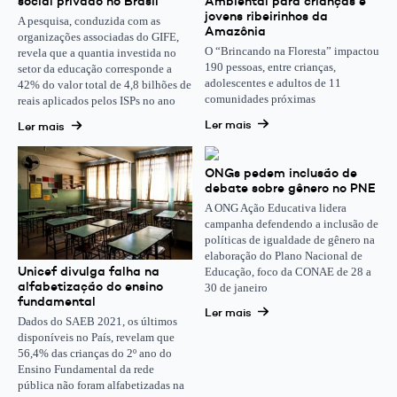
social privado no Brasil
Ambiental para crianças e
jovens ribeirinhos da
A pesquisa, conduzida com as
Amazônia
organizações associadas do GIFE,
O “Brincando na Floresta” impactou
revela que a quantia investida no
190 pessoas, entre crianças,
setor da educação corresponde a
adolescentes e adultos de 11
42% do valor total de 4,8 bilhões de
comunidades próximas
reais aplicados pelos ISPs no ano
Ler mais
Ler mais
ONGs pedem inclusão de
debate sobre gênero no PNE
A ONG Ação Educativa lidera
campanha defendendo a inclusão de
políticas de igualdade de gênero na
elaboração do Plano Nacional de
Unicef divulga falha na
Educação, foco da CONAE de 28 a
alfabetização do ensino
30 de janeiro
fundamental
Ler mais
Dados do SAEB 2021, os últimos
disponíveis no País, revelam que
56,4% das crianças do 2º ano do
Ensino Fundamental da rede
pública não foram alfabetizadas na