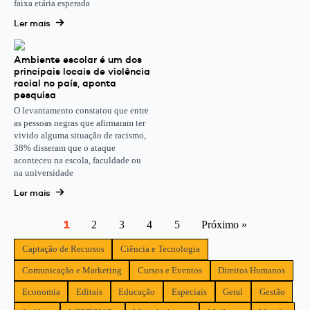
faixa etária esperada
Ler mais
Ambiente escolar é um dos
principais locais de violência
racial no país, aponta
pesquisa
O levantamento constatou que entre
as pessoas negras que afirmaram ter
vivido alguma situação de racismo,
38% disseram que o ataque
aconteceu na escola, faculdade ou
na universidade
Ler mais
1
2
3
4
5
Próximo »
Captação de Recursos
Ciência e Tecnologia
Comunicação e Marketing
Cursos e Eventos
Direitos Humanos
Economia
Editais
Educação
Especiais
Geral
Gestão