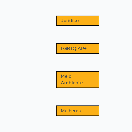
Jurídico
LGBTQIAP+
Meio
Ambiente
Mulheres