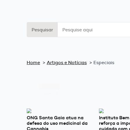
Search
Pesquisar
for:
Home
Artigos e Notícias
Especiais
Classif.
Post
Todos
Artigos
(32)
ONG Santa Gaia atua na
Instituto Bem
defesa do uso medicinal da
reforça a imp
Cannabis
cuidado com 