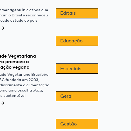
omenageou iniciativas que
Editais
mam o Brasil e reconheceu
cada estado do país
Educação
ade Vegetariana
ira promove a
tação vegana
Especiais
ade Vegetariana Brasileira
SC fundada em 2003,
diariamente a alimentação
omo uma escolha ética,
 e sustentável
Geral
Gestão