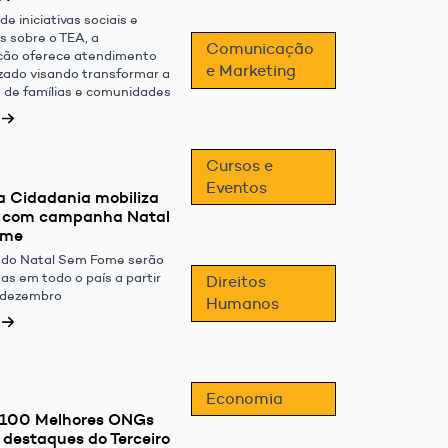
de iniciativas sociais e
as sobre o TEA, a
Comunicação
ção oferece atendimento
e Marketing
izado visando transformar a
e de famílias e comunidades
Cursos e
Eventos
a Cidadania mobiliza
il com campanha Natal
ome
do Natal Sem Fome serão
das em todo o país a partir
Direitos
 dezembro
Humanos
Economia
 100 Melhores ONGs
 destaques do Terceiro