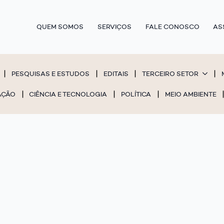
QUEM SOMOS
SERVIÇOS
FALE CONOSCO
AS
PESQUISAS E ESTUDOS
EDITAIS
TERCEIRO SETOR
AÇÃO
CIÊNCIA E TECNOLOGIA
POLÍTICA
MEIO AMBIENTE