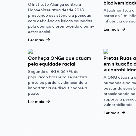
biodiversidade
O Instituto Aliança contra a
Hanseníase atua desde 2018
Atualmente, a o
prestando assistência a pessoas
cerca de 1 milhã
com deficiências físicas causadas
influência de sua
pela doença e promovendo o bem-
Ler mais
estar social
Ler mais
Conheça ONGs que atuam
Pretas Ruas a
pela equidade racial
em situação 
vulnerabilidad
Segundo o IBGE, 56,7% da
população brasileira se declara
A ONG atua na de
preta ou parda, evidenciando a
humanos e na mob
importância de discutir sobre a
buscando sensibi
pauta
pressionando por
suporte à pesso
Ler mais
vulnerabilidade
Ler mais
1