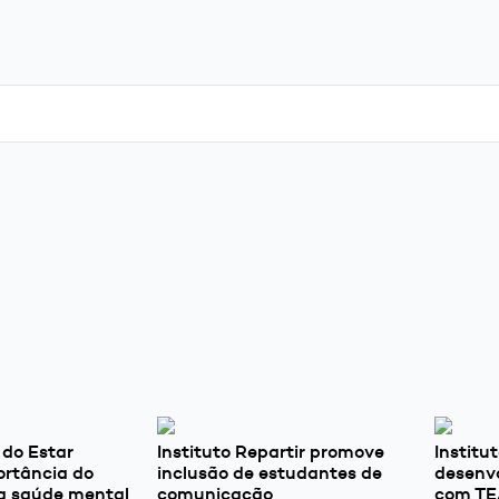
 do Estar
Instituto Repartir promove
Institu
ortância do
inclusão de estudantes de
desenv
a saúde mental
comunicação
com T