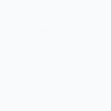
2
3
…
11
12
Próximo »