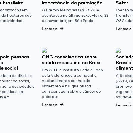
 brasileira
importância da premiação
Setor
rganização tem
O Prêmio Melhores ONGs 2024
Evento h
o de hectares sob
aconteceu na última sexta-feira, 22
transfor
s atividades
de novembro, em São Paulo
OSCs de 
Ler mais
Ler mais
poia pessoas
ONG conscientiza sobre
Socied
de
saúde masculina no Brasil
Brasile
e social
alimen
Em 2011, o Instituto Lado a Lado
pela Vida lançou a campanha
fesa de direitos
A Socied
nacionalmente conhecida
ilização social,
(SVB), O
Novembro Azul, que busca
lizar a sociedade e
promove 
conscientizar sobre o câncer de
 políticas de
vegana c
próstata
as em
saudável
Ler mais
Ler mais