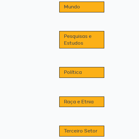
Mundo
Pesquisas e
Estudos
Política
Raça e Etnia
Terceiro Setor