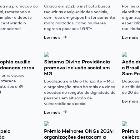
tua na promoção do
Criado em 2021, o instituto busca
Por meio 
l, reforçando a
reduzir as desigualdades sociais,
científic
ampliar o debate
com foco em grupos historicamente
organiza
ncentivando o
marginalizados, como mulheres
especial
oemocional
negras e pessoas LGBT+
realidad
Ler mais
Ler mais
phia auxilia
Sistema Divina Providência
Ação d
 doenças raras
promove inclusão social em
o Bras
MG
Sem F
 uma equipe
e oferece
Localizada em Belo Horizonte – MG,
Doações 
atuitos a 89
a organização atua há mais de cinco
distribuí
l
décadas no resgate da dignidade de
de 20 de
pessoas em situação de
Ler mais
vulnerabilidade social
Ler mais
 pela
Prêmio Melhores ONGs 2024:
Prêmio
da
organizações destacam a
celebra