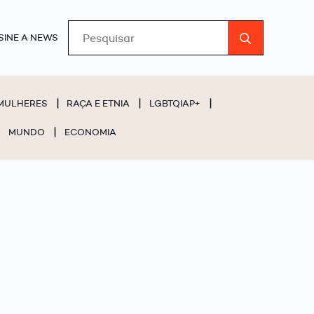
Search
SINE A NEWS
for:
MULHERES
RAÇA E ETNIA
LGBTQIAP+
MUNDO
ECONOMIA