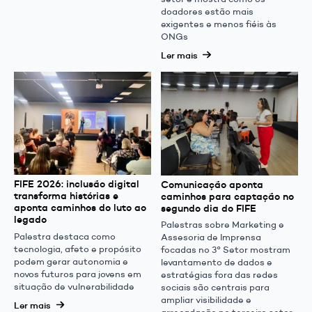
doadores estão mais
exigentes e menos fiéis às
ONGs
Ler mais
FIFE 2026: inclusão digital
Comunicação aponta
transforma histórias e
caminhos para captação no
aponta caminhos do luto ao
segundo dia do FIFE
legado
Palestras sobre Marketing e
Palestra destaca como
Assesoria de Imprensa
tecnologia, afeto e propósito
focadas no 3° Setor mostram
podem gerar autonomia e
levantamento de dados e
novos futuros para jovens em
estratégias fora das redes
situação de vulnerabilidade
sociais são centrais para
ampliar visibilidade e
Ler mais