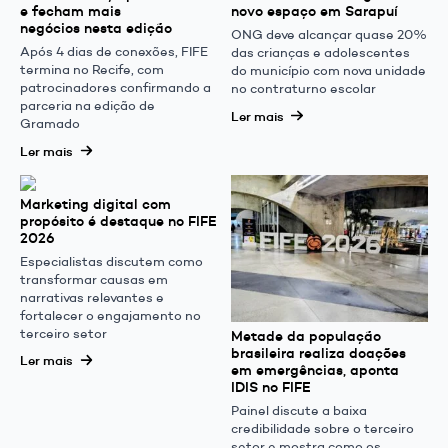
e fecham mais
novo espaço em Sarapuí
negócios nesta edição
ONG deve alcançar quase 20%
Após 4 dias de conexões, FIFE
das crianças e adolescentes
termina no Recife, com
do município com nova unidade
patrocinadores confirmando a
no contraturno escolar
parceria na edição de
Ler mais
Gramado
Ler mais
Marketing digital com
propósito é destaque no FIFE
2026
Especialistas discutem como
transformar causas em
narrativas relevantes e
fortalecer o engajamento no
terceiro setor
Metade da população
brasileira realiza doações
Ler mais
em emergências, aponta
IDIS no FIFE
Painel discute a baixa
credibilidade sobre o terceiro
setor e mostra como os