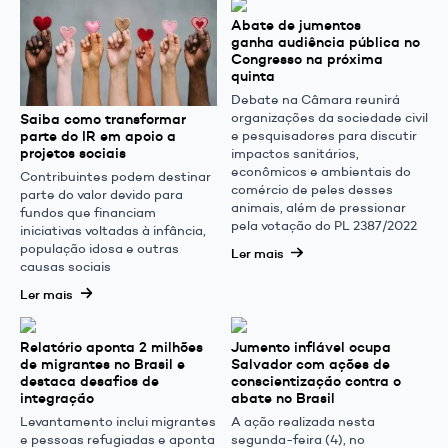
Abate de jumentos
ganha audiência pública no
Congresso na próxima
quinta
Debate na Câmara reunirá
organizações da sociedade civil
Saiba como transformar
parte do IR em apoio a
e pesquisadores para discutir
projetos sociais
impactos sanitários,
econômicos e ambientais do
Contribuintes podem destinar
comércio de peles desses
parte do valor devido para
animais, além de pressionar
fundos que financiam
pela votação do PL 2387/2022
iniciativas voltadas à infância,
população idosa e outras
Ler mais
causas sociais
Ler mais
Relatório aponta 2 milhões
Jumento inflável ocupa
de migrantes no Brasil e
Salvador com ações de
destaca desafios de
conscientização contra o
integração
abate no Brasil
Levantamento inclui migrantes
A ação realizada nesta
e pessoas refugiadas e aponta
segunda-feira (4), no