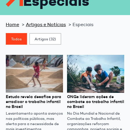
Especiais
Home
Artigos e Notícias
Especiais
Classif. Post
Todos
Artigos
(32)
Estudo revela desafios para
ONGs lideram ações de
erradicar o trabalho infantil
combate ao trabalho infantil
no Brasil
no Brasil
Levantamento aponta avanços
No Dia Mundial e Nacional de
nas políticas públicas, mas
Combate ao Trabalho Infantil,
alerta para a necessidade de
organizações reforçam
mais investimentos,
campanhas, projetos sociais e