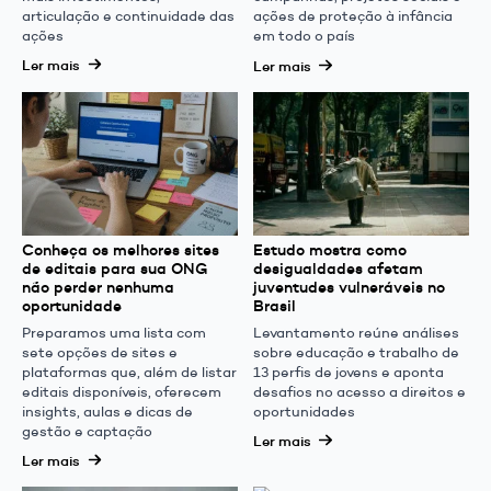
articulação e continuidade das
ações de proteção à infância
ações
em todo o país
Ler mais
Ler mais
Conheça os melhores sites
Estudo mostra como
de editais para sua ONG
desigualdades afetam
não perder nenhuma
juventudes vulneráveis no
oportunidade
Brasil
Preparamos uma lista com
Levantamento reúne análises
sete opções de sites e
sobre educação e trabalho de
plataformas que, além de listar
13 perfis de jovens e aponta
editais disponíveis, oferecem
desafios no acesso a direitos e
insights, aulas e dicas de
oportunidades
gestão e captação
Ler mais
Ler mais