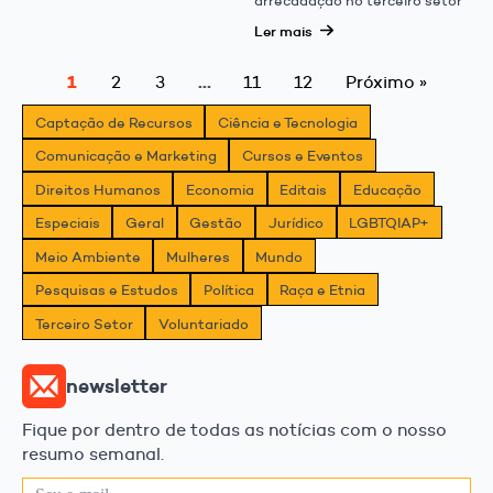
arrecadação no terceiro setor
Ler mais
1
…
2
3
11
12
Próximo »
Captação de Recursos
Ciência e Tecnologia
Comunicação e Marketing
Cursos e Eventos
Direitos Humanos
Economia
Editais
Educação
Especiais
Geral
Gestão
Jurídico
LGBTQIAP+
Meio Ambiente
Mulheres
Mundo
Pesquisas e Estudos
Política
Raça e Etnia
Terceiro Setor
Voluntariado
newsletter
Fique por dentro de todas as notícias com o nosso
resumo semanal.