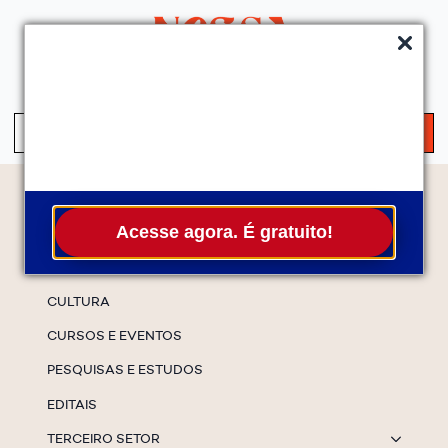
QUEM SOMOS
SERVIÇOS
FALE CONOSCO
ASSINE A NEWS
S
fo
Temas
Acesse agora. É gratuito!
ESPECIAIS
CULTURA
CURSOS E EVENTOS
PESQUISAS E ESTUDOS
EDITAIS
TERCEIRO SETOR