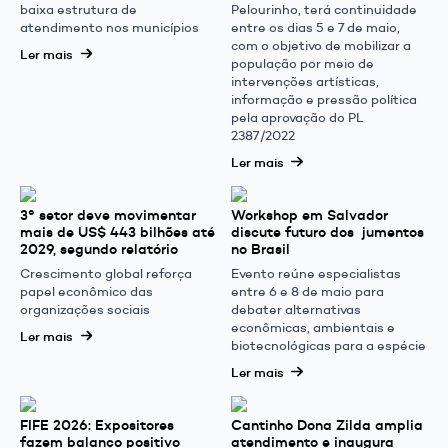
baixa estrutura de
Pelourinho, terá continuidade
atendimento nos municípios
entre os dias 5 e 7 de maio,
com o objetivo de mobilizar a
Ler mais
população por meio de
intervenções artísticas,
informação e pressão política
pela aprovação do PL
2387/2022
Ler mais
3° setor deve movimentar
Workshop em Salvador
mais de US$ 443 bilhões até
discute futuro dos jumentos
2029, segundo relatório
no Brasil
Crescimento global reforça
Evento reúne especialistas
papel econômico das
entre 6 e 8 de maio para
organizações sociais
debater alternativas
econômicas, ambientais e
Ler mais
biotecnológicas para a espécie
Ler mais
FIFE 2026: Expositores
Cantinho Dona Zilda amplia
fazem balanço positivo
atendimento e inaugura