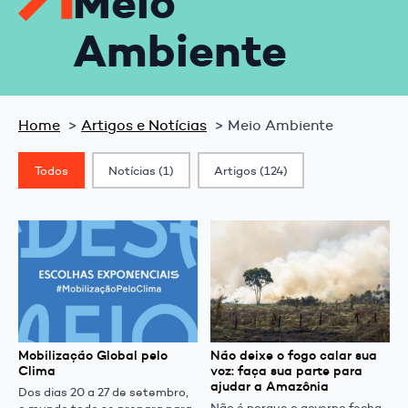
Meio
Ambiente
Home
Artigos e Notícias
Meio Ambiente
Classif. Post
Todos
Notícias
(1)
Artigos
(124)
Mobilização Global pelo
Não deixe o fogo calar sua
Clima
voz: faça sua parte para
ajudar a Amazônia
Dos dias 20 a 27 de setembro,
Não é porque o governo fecha
o mundo todo se prepara para