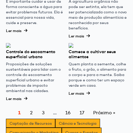
É importante cuidar e usar de
A agricultura orgânica não
forma consciente a água para
pode ser extinta, ela tem que
evitar problemas futuros. Ela é
ser potencializada como o novo
essencial para nossa vida,
meio de produção alimentícia e
cuide e preserve.
reconhecida por seus
benefícios.
Ler mais
Ler mais
Controle do escoamento
Comece a cultivar seus
superficial urbano
alimentos
Proposições de soluções
Quem planta a semente, colhe
sustentáveis para lidar com o
o fruto, o grão, o alimento para
controle do escoamento
o corpo e para a mente. Saiba
superficial urbano e evitar
porque e como ter um espaço
problemas de impacto
verde em casa.
ambiental nas cidades.
Ler mais
Ler mais
1
…
2
3
16
17
Próximo »
Captação de Recursos
Ciência e Tecnologia
Comunicação e Marketing
Cursos e Eventos