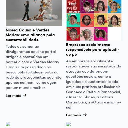
Nossa Causa e Verdes
Marias: uma aliança pela
sustentabilidade
Empresas socialmente
Todas as semanas
responsáveis para aplaudir
divulgaremos aqui no portal
de pé
artigos e conteúdos em
As empresas socialmente
parceria com o Verdes Marias.
responsáveis são iniciativas de
É mais um passo dado na
atuação que defendem
busca pelo fortalecimento da
questões sociais, como a
rede de protagonistas que não
igualdade e sustentabilidade,
apenas sonham, como agem
em suas práticas profissionais.
por um mundo melhor.
Conheça a Peita, a Panosocial,
Ler mais
a Insecta Shoes, a Editora
Carambaia, a eÓtica e inspire-
se!
Ler mais