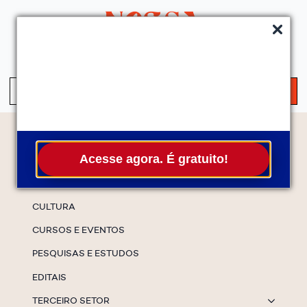
QUEM SOMOS
SERVIÇOS
FALE CONOSCO
ASSINE A NEWS
S
fo
Temas
Acesse agora. É gratuito!
ESPECIAIS
CULTURA
CURSOS E EVENTOS
PESQUISAS E ESTUDOS
EDITAIS
TERCEIRO SETOR