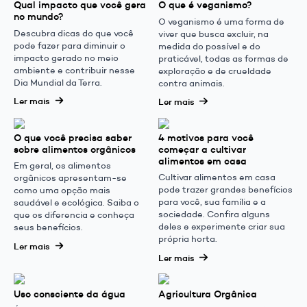
Qual impacto que você gera
O que é veganismo?
no mundo?
O veganismo é uma forma de
Descubra dicas do que você
viver que busca excluir, na
pode fazer para diminuir o
medida do possível e do
impacto gerado no meio
praticável, todas as formas de
ambiente e contribuir nesse
exploração e de crueldade
Dia Mundial da Terra.
contra animais.
Ler mais
Ler mais
O que você precisa saber
4 motivos para você
sobre alimentos orgânicos
começar a cultivar
alimentos em casa
Em geral, os alimentos
Cultivar alimentos em casa
orgânicos apresentam-se
pode trazer grandes benefícios
como uma opção mais
para você, sua família e a
saudável e ecológica. Saiba o
sociedade. Confira alguns
que os diferencia e conheça
deles e experimente criar sua
seus benefícios.
própria horta.
Ler mais
Ler mais
Uso consciente da água
Agricultura Orgânica