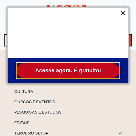
QUEM SOMOS
SERVIÇOS
FALE CONOSCO
ASSINE A NEWS
S
fo
Temas
Acesse agora. É gratuito!
ESPECIAIS
CULTURA
CURSOS E EVENTOS
PESQUISAS E ESTUDOS
EDITAIS
TERCEIRO SETOR