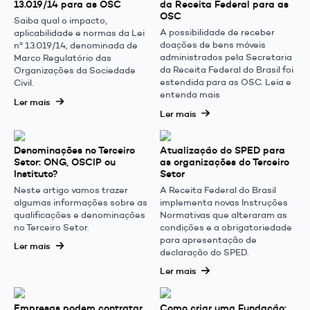
13.019/14 para as OSC
da Receita Federal para as
OSC
Saiba qual o impacto,
A possibilidade de receber
aplicabilidade e normas da Lei
doações de bens móveis
nº 13.019/14, denominada de
administrados pela Secretaria
Marco Regulatório das
da Receita Federal do Brasil foi
Organizações da Sociedade
estendida para as OSC. Leia e
Civil.
entenda mais
Ler mais
Ler mais
Denominações no Terceiro
Atualização do SPED para
Setor: ONG, OSCIP ou
as organizações do Terceiro
Instituto?
Setor
Neste artigo vamos trazer
A Receita Federal do Brasil
algumas informações sobre as
implementa novas Instruções
qualificações e denominações
Normativas que alteraram as
no Terceiro Setor.
condições e a obrigatoriedade
para apresentação de
Ler mais
declaração do SPED.
Ler mais
Empresas podem contratar
Como criar uma Fundação: