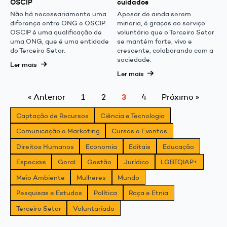
OSCIP
cuidados
Não há necessariamente uma
Apesar de ainda serem
diferença entre ONG e OSCIP.
minoria, é graças ao serviço
OSCIP é uma qualificação de
voluntário que o Terceiro Setor
uma ONG, que é uma entidade
se mantém forte, vivo e
do Terceiro Setor.
crescente, colaborando com a
sociedade.
Ler mais
Ler mais
3
« Anterior
1
2
4
Próximo »
Captação de Recursos
Ciência e Tecnologia
Comunicação e Marketing
Cursos e Eventos
Direitos Humanos
Economia
Editais
Educação
Especiais
Geral
Gestão
Jurídico
LGBTQIAP+
Meio Ambiente
Mulheres
Mundo
Pesquisas e Estudos
Política
Raça e Etnia
Terceiro Setor
Voluntariado