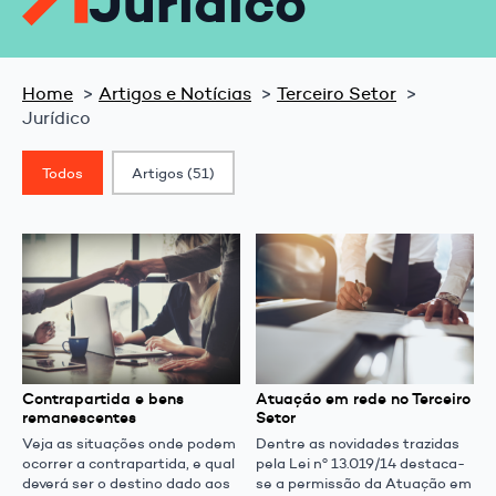
Jurídico
Home
Artigos e Notícias
Terceiro Setor
Jurídico
Classif. Post
Todos
Artigos
(51)
Contrapartida e bens
Atuação em rede no Terceiro
remanescentes
Setor
Veja as situações onde podem
Dentre as novidades trazidas
ocorrer a contrapartida, e qual
pela Lei nº 13.019/14 destaca-
deverá ser o destino dado aos
se a permissão da Atuação em