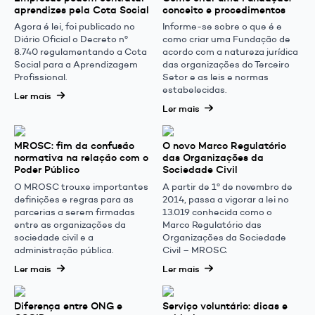
aprendizes pela Cota Social
conceito e procedimentos
Agora é lei, foi publicado no
Informe-se sobre o que é e
Diário Oficial o Decreto nº
como criar uma Fundação de
8.740 regulamentando a Cota
acordo com a natureza jurídica
Social para a Aprendizagem
das organizações do Terceiro
Profissional.
Setor e as leis e normas
estabelecidas.
Ler mais
Ler mais
MROSC: fim da confusão
O novo Marco Regulatório
normativa na relação com o
das Organizações da
Poder Público
Sociedade Civil
O MROSC trouxe importantes
A partir de 1º de novembro de
definições e regras para as
2014, passa a vigorar a lei no
parcerias a serem firmadas
13.019 conhecida como o
entre as organizações da
Marco Regulatório das
sociedade civil e a
Organizações da Sociedade
administração pública.
Civil – MROSC.
Ler mais
Ler mais
Diferença entre ONG e
Serviço voluntário: dicas e