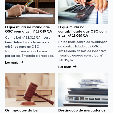
O que muda na rotina das
O que muda na
OSC com a Lei nº 13.019/14
contabilidade das OSC com
a Lei nº 13.019/14
Com a Lei nº 13.019/14 ficaram
Saiba mais sobre as mudanças
bem definidas as fases e os
na contabilidade das OSC e
critérios para as OSC
em relação às leis de incentivo
formalizarem e concluírem
fiscal de acordo com a Lei nº
parcerias. Entenda o processo.
13.019/14.
Ler mais
Ler mais
Os impactos da Lei
Destinação de mercadorias