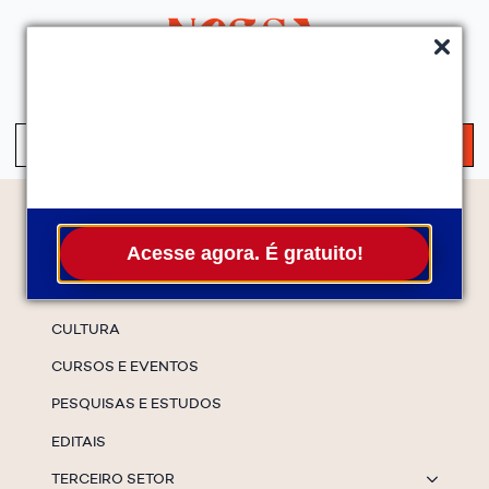
QUEM SOMOS
SERVIÇOS
FALE CONOSCO
ASSINE A NEWS
S
fo
Temas
Acesse agora. É gratuito!
ESPECIAIS
CULTURA
CURSOS E EVENTOS
PESQUISAS E ESTUDOS
EDITAIS
TERCEIRO SETOR