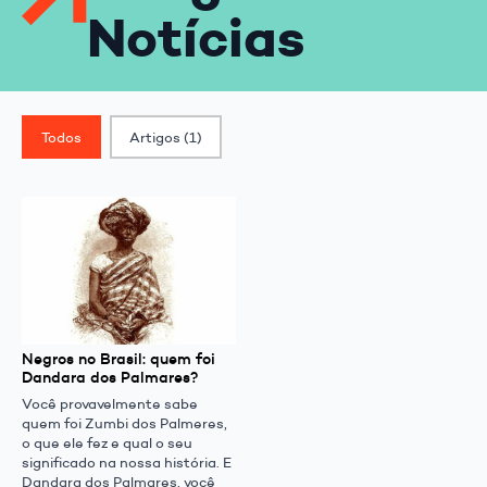
Notícias
Classif. Post
Todos
Artigos
(1)
Negros no Brasil: quem foi
Dandara dos Palmares?
Você provavelmente sabe
quem foi Zumbi dos Palmeres,
o que ele fez e qual o seu
significado na nossa história. E
Dandara dos Palmares, você