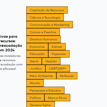
Captação de Recursos
Ciência e Tecnologia
Comunicação e Marketing
Cursos e Eventos
tivas para
Direitos Humanos
recursos:
rreacadação
Economia
Editais
em 2024
Educação
Especiais
ias inovadoras
e recursos.
Geral
Gestão
recadação com
Jurídico
LGBTQIAP+
s eficazes!
Meio Ambiente
Mulheres
Mundo
Pesquisas e Estudos
Política
Raça e Etnia
Terceiro Setor