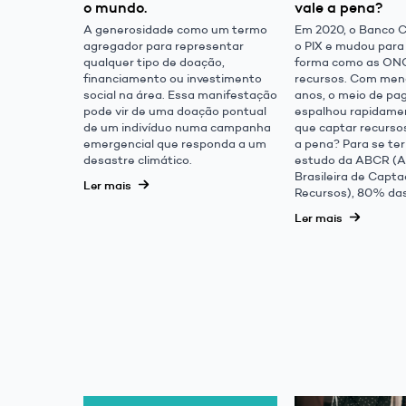
o mundo.
vale a pena?
A generosidade como um termo
Em 2020, o Banco C
agregador para representar
o PIX e mudou para
qualquer tipo de doação,
forma como as ON
financiamento ou investimento
recursos. Com men
social na área. Essa manifestação
anos, o meio de p
pode vir de uma doação pontual
espalhou rapidame
de um indivíduo numa campanha
que captar recurso
emergencial que responda a um
a pena? Para se ter
desastre climático.
estudo da ABCR (A
Brasileira de Capt
Ler mais
Recursos), 80% das
Ler mais