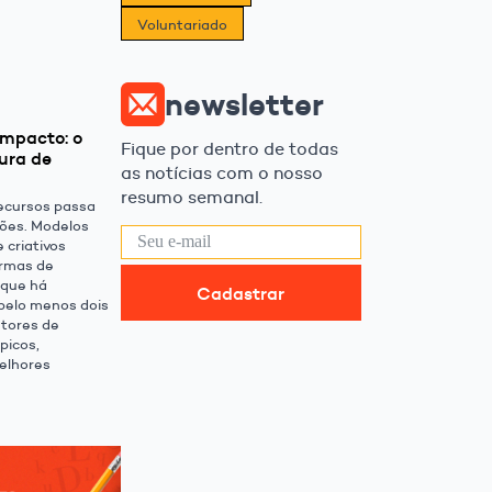
Voluntariado
newsletter
impacto: o
Fique por dentro de todas
ura de
as notícias com o nosso
resumo semanal.
ecursos passa
ões. Modelos
 criativos
rmas de
 que há
Cadastrar
 pelo menos dois
tores de
picos,
melhores