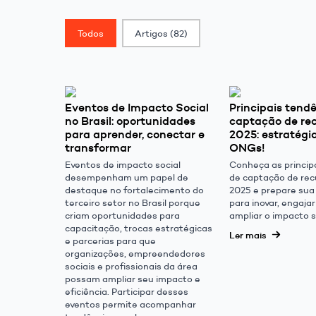
Classif. Post
Todos
Artigos
(82)
Eventos de Impacto Social
Principais tend
no Brasil: oportunidades
captação de re
para aprender, conectar e
2025: estratégi
transformar
ONGs!
Eventos de impacto social
Conheça as princip
desempenham um papel de
de captação de rec
destaque no fortalecimento do
2025 e prepare sua
terceiro setor no Brasil porque
para inovar, engaja
criam oportunidades para
ampliar o impacto s
capacitação, trocas estratégicas
Ler mais
e parcerias para que
organizações, empreendedores
sociais e profissionais da área
possam ampliar seu impacto e
eficiência. Participar desses
eventos permite acompanhar