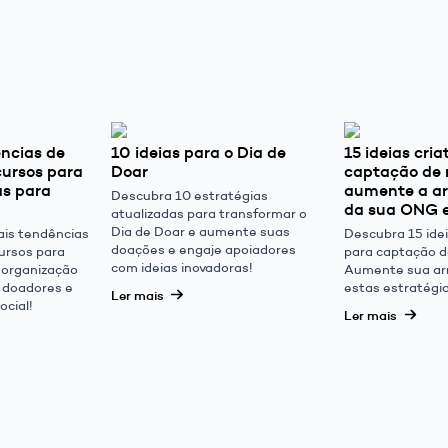
ências de
10 ideias para o Dia de
15 ideias cria
cursos para
Doar
captação de 
as para
aumente a a
Descubra 10 estratégias
da sua ONG 
atualizadas para transformar o
Dia de Doar e aumente suas
ais tendências
Descubra 15 ide
doações e engaje apoiadores
ursos para
para captação d
com ideias inovadoras!
 organização
Aumente sua ar
r doadores e
estas estratégia
Ler mais
ocial!
Ler mais