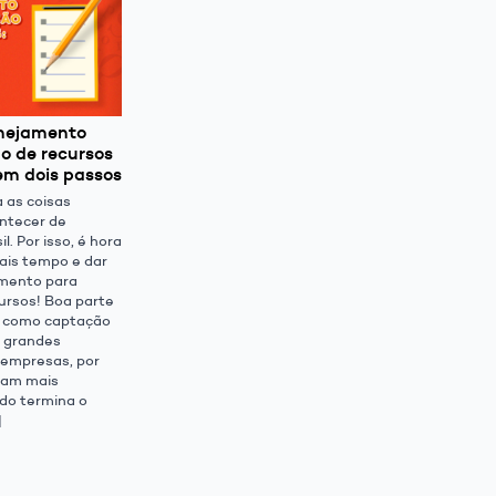
anejamento
o de recursos
m dois passos
a as coisas
ntecer de
l. Por isso, é hora
ais tempo e dar
amento para
ursos! Boa parte
, como captação
m grandes
 empresas, por
nam mais
do termina o
]