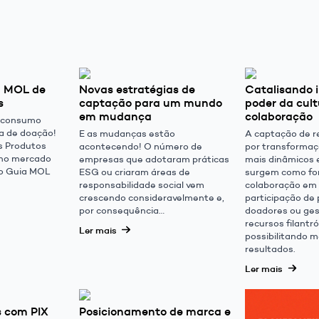
a MOL de
Novas estratégias de
Catalisando 
s
captação para um mundo
poder da cult
em mudança
colaboração
m consumo
ra de doação!
E as mudanças estão
A captação de r
s Produtos
acontecendo! O número de
por transformaç
s no mercado
empresas que adotaram práticas
mais dinâmicos e
 do Guia MOL
ESG ou criaram áreas de
surgem como fo
responsabilidade social vem
colaboração em
crescendo consideravelmente e,
participação de
por consequência…
doadores ou ges
recursos filantró
Ler mais
possibilitando 
resultados.
Ler mais
s com PIX
Posicionamento de marca e