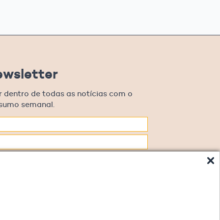
ewsletter
r dentro de todas as notícias com o
esumo semanal.
oncordo em receber comunicações.
 os meus dados, eu concordo com a Política de
.
Cadastrar