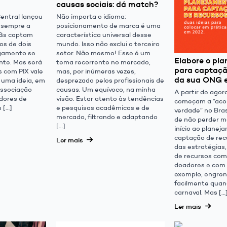
causas sociais: dá match?
entral lançou
Não importa o idioma:
 sempre a
posicionamento de marca é uma
Gs captam
característica universal desse
os de dois
mundo. Isso não exclui o terceiro
agamento se
setor. Não mesmo! Esse é um
Elabore o pl
nte. Mas será
tema recorrente no mercado,
para captaçã
s com PIX vale
mas, por inúmeras vezes,
da sua ONG e
 uma ideia, em
desprezado pelos profissionais de
ssociação
causas. Um equívoco, na minha
A partir de agor
adores de
visão. Estar atento às tendências
começam a “aco
 […]
e pesquisas acadêmicas e de
verdade” no Brasi
mercado, filtrando e adaptando
de não perder m
[…]
início ao planej
captação de rec
Ler mais
das estratégias
de recursos co
doadores e com
exemplo, engre
facilmente quan
carnaval. Mas […
Ler mais