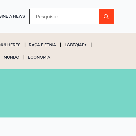
Search
SINE A NEWS
for:
MULHERES
RAÇA E ETNIA
LGBTQIAP+
MUNDO
ECONOMIA