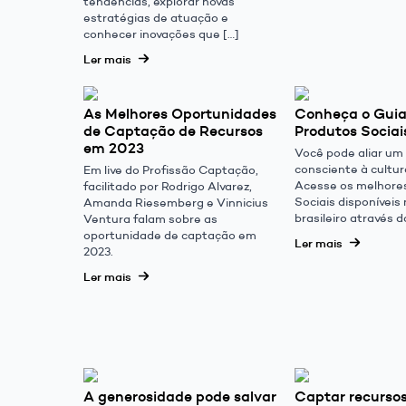
tendências, explorar novas
estratégias de atuação e
conhecer inovações que […]
Ler mais
As Melhores Oportunidades
Conheça o Gui
de Captação de Recursos
Produtos Sociai
em 2023
Você pode aliar u
consciente à cultu
Em live do Profissão Captação,
Acesse os melhore
facilitado por Rodrigo Alvarez,
Sociais disponívei
Amanda Riesemberg e Vinnicius
brasileiro através
Ventura falam sobre as
oportunidade de captação em
Ler mais
2023.
Ler mais
A generosidade pode salvar
Captar recurso