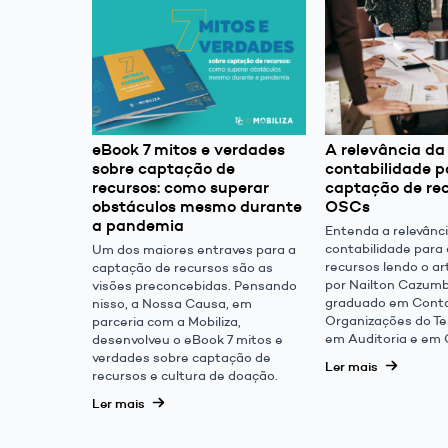
eBook 7 mitos e verdades
A relevância da
sobre captação de
contabilidade p
recursos: como superar
captação de re
obstáculos mesmo durante
OSCs
a pandemia
Entenda a relevânc
contabilidade para
Um dos maiores entraves para a
recursos lendo o ar
captação de recursos são as
por Nailton Cazumb
visões preconcebidas. Pensando
graduado em Conta
nisso, a Nossa Causa, em
Organizações do Ter
parceria com a Mobiliza,
em Auditoria e em 
desenvolveu o eBook 7 mitos e
verdades sobre captação de
Ler mais
recursos e cultura de doação.
Ler mais