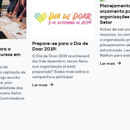
Planejament
orçamento p
organizações 
Setor
Antes de sair pa
recursos, ou com
a organização p
Prepare-se para o Dia de
planejamento d
ara a
Doar 2019!
estruturado. Lei
cursos em
Nailton para sab
O Dia de Doar 2019 acontecerá
dia 3 de dezembro, terça-feira,
Ler mais
sua organização já está
ia da
preparada? Saiba mais sobre a
 a captação de
campanha e participe!
tigo escrito
á, pós-
Ler mais
bilidade das
ceiro Setor,
Controladoria