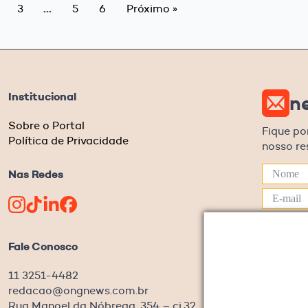
…
3
5
6
Próximo »
Institucional
n
Sobre o Portal
Fique po
Política de Privacidade
nosso r
Nas Redes
Eu c
Fale Conosco
Ao informar
Privacidade
11 3251-4482
redacao@ongnews.com.br
Rua Manoel da Nóbrega, 354 – cj.32