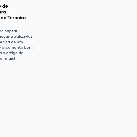
o de
ara
do Terceiro
ra captar
eçar a utilizá-los,
recisa de um
e orçamento bem
a o artigo do
er mais!