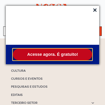
QUEM SOMOS
SERVIÇOS
FALE CONOSCO
ASSINE A NEWS
S
fo
Temas
Acesse agora. É gratuito!
ESPECIAIS
CULTURA
CURSOS E EVENTOS
PESQUISAS E ESTUDOS
EDITAIS
TERCEIRO SETOR