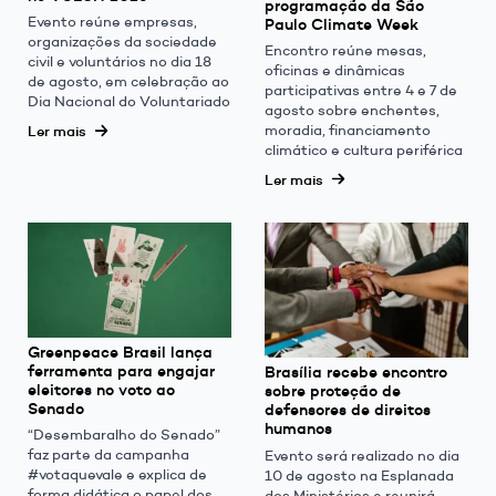
programação da São
Evento reúne empresas,
Paulo Climate Week
organizações da sociedade
Encontro reúne mesas,
civil e voluntários no dia 18
oficinas e dinâmicas
de agosto, em celebração ao
participativas entre 4 e 7 de
Dia Nacional do Voluntariado
agosto sobre enchentes,
moradia, financiamento
Ler mais
climático e cultura periférica
Ler mais
Greenpeace Brasil lança
ferramenta para engajar
Brasília recebe encontro
eleitores no voto ao
sobre proteção de
Senado
defensores de direitos
humanos
“Desembaralho do Senado”
faz parte da campanha
Evento será realizado no dia
#votaquevale e explica de
10 de agosto na Esplanada
forma didática o papel dos
dos Ministérios e reunirá