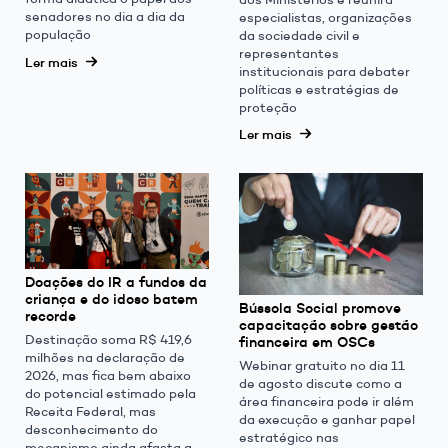
senadores no dia a dia da
especialistas, organizações
população
da sociedade civil e
representantes
Ler mais
institucionais para debater
políticas e estratégias de
proteção
Ler mais
Doações do IR a fundos da
criança e do idoso batem
Bússola Social promove
recorde
capacitação sobre gestão
Destinação soma R$ 419,6
financeira em OSCs
milhões na declaração de
Webinar gratuito no dia 11
2026, mas fica bem abaixo
de agosto discute como a
do potencial estimado pela
área financeira pode ir além
Receita Federal, mas
da execução e ganhar papel
desconhecimento do
estratégico nas
mecanismo ainda afasta a