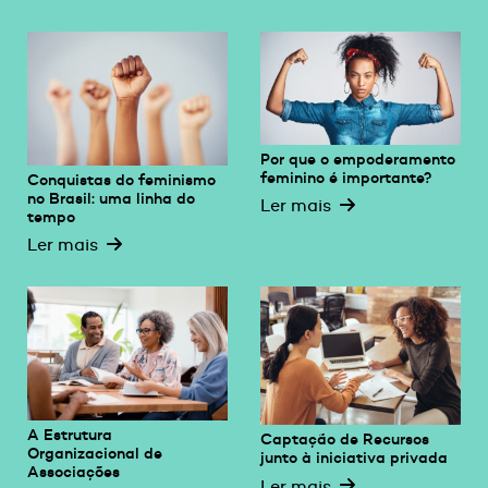
Por que o empoderamento
feminino é importante?
Conquistas do feminismo
no Brasil: uma linha do
Ler mais
tempo
Ler mais
A Estrutura
Captação de Recursos
Organizacional de
junto à iniciativa privada
Associações
Ler mais