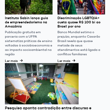
Instituto Sabin lança guia
Discriminação LGBTQIA+
de empreendedorismo na
custa quase R$ 100 bi ao
Amazônia
Brasil por ano
Publicação gratuita em
Banco Mundial estima o
parceria com a UFPA
prejuízo, enquanto Casarão
sistematiza práticas de ensino
Brasil revela que quase
voltadas à sociobioeconomia e
metade de seus
ao impacto socioambiental na
atendimentos está ligada a
região
conflitos familiares
Ler mais
Ler mais
Pesquisa aponta contradição entre discurso e