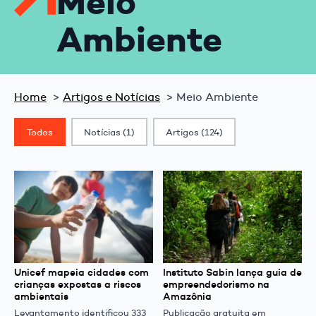
Meio
Ambiente
Home
Artigos e Notícias
Meio Ambiente
Classif. Post
Todos
Notícias
(1)
Artigos
(124)
Unicef mapeia cidades com
Instituto Sabin lança guia de
crianças expostas a riscos
empreendedorismo na
ambientais
Amazônia
Levantamento identificou 333
Publicação gratuita em