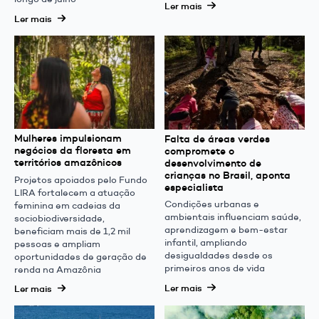
Ler mais
Ler mais
Mulheres impulsionam
Falta de áreas verdes
negócios da floresta em
compromete o
territórios amazônicos
desenvolvimento de
crianças no Brasil, aponta
Projetos apoiados pelo Fundo
especialista
LIRA fortalecem a atuação
Condições urbanas e
feminina em cadeias da
ambientais influenciam saúde,
sociobiodiversidade,
aprendizagem e bem-estar
beneficiam mais de 1,2 mil
infantil, ampliando
pessoas e ampliam
desigualdades desde os
oportunidades de geração de
primeiros anos de vida
renda na Amazônia
Ler mais
Ler mais