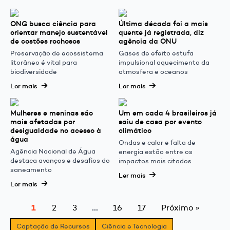
ONG busca ciência para
Última década foi a mais
orientar manejo sustentável
quente já registrada, diz
de costões rochosos
agência da ONU
Preservação de ecossistema
Gases de efeito estufa
litorâneo é vital para
impulsional aquecimento da
biodiversidade
atmosfera e oceanos
Ler mais
Ler mais
Mulheres e meninas são
Um em cada 4 brasileiros já
mais afetadas por
saiu de casa por evento
desigualdade no acesso à
climático
água
Ondas e calor e falta de
Agência Nacional de Água
energia estão entre os
destaca avanços e desafios do
impactos mais citados
saneamento
Ler mais
Ler mais
1
…
2
3
16
17
Próximo »
Captação de Recursos
Ciência e Tecnologia