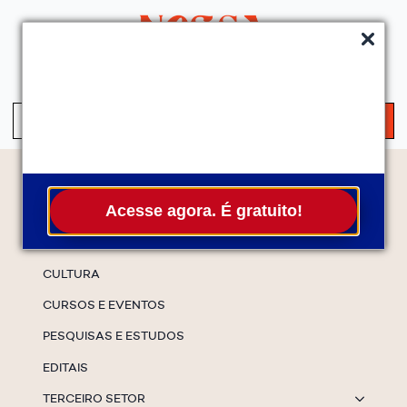
QUEM SOMOS
SERVIÇOS
FALE CONOSCO
ASSINE A NEWS
S
fo
Temas
Acesse agora. É gratuito!
ESPECIAIS
CULTURA
CURSOS E EVENTOS
PESQUISAS E ESTUDOS
EDITAIS
TERCEIRO SETOR