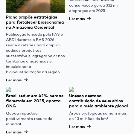
conservação gerou 332 mil
empregos em 2025
Plano propõe estratégias
Ler mais
para fortalecer bioeconomia
na Amazônia Ocidental
Publicação lançada pela FAS e
ABDI durante o BAS 2026
reúne diretrizes para ampliar
cadeias produtivas
sustentáveis, agregar valor nos
territórios amazônicos e
impulsionar a
bioindustrialização na região
Ler mais
Brasil reduz em 42% perdas
Unesco destaca
florestais em 2025, aponta
contribuição de seus sítios
ONG
para o meio ambiente global
Queda impactou
Áreas protegidas somam mais
positivamente resultado
de 13 milhões de km²
mundial
Ler mais
Ler mais