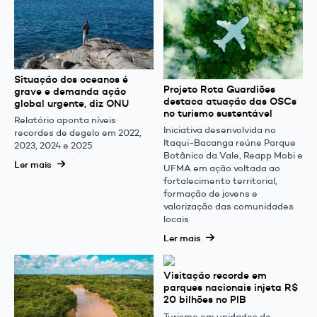
Situação dos oceanos é
Projeto Rota Guardiões
grave e demanda ação
destaca atuação das OSCs
global urgente, diz ONU
no turismo sustentável
Relatório aponta níveis
Iniciativa desenvolvida no
recordes de degelo em 2022,
Itaqui-Bacanga reúne Parque
2023, 2024 e 2025
Botânico da Vale, Reapp Mobi e
Ler mais
UFMA em ação voltada ao
fortalecimento territorial,
formação de jovens e
valorização das comunidades
locais
Ler mais
Visitação recorde em
parques nacionais injeta R$
20 bilhões no PIB
Turismo em unidades de