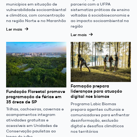
municípios em situação de
parceria com a UFPA
vulnerabilidade socioambiental
sistematiza práticas de ensino
e climática, com concentração
voltadas à sociobioeconomia e
na região Norte e no Maranhão
ao impacto socioambiental na
região
Ler mais
Ler mais
Formação prepara
lideranças para atuação
Fundação Florestal promove
digital nos biomas
programação de férias em
35 áreas de SP
Programa Labic Biomas
Trilhas, cachoeiras, cavernas e
prepara agentes culturais e
acampamentos integram
comunicadores para enfrentar
atividades gratuitas e
desinformação, exclusão
acessíveis em Unidades de
digital e desafios climáticos
Conservação paulistas ao
nos territórios
longo de julho