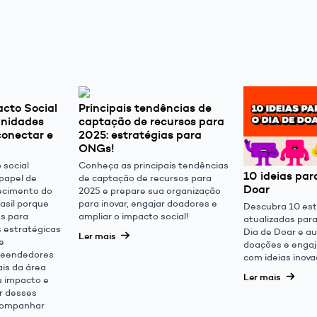
cto Social
Principais tendências de
tunidades
captação de recursos para
conectar e
2025: estratégias para
ONGs!
 social
Conheça as principais tendências
10 ideias par
apel de
de captação de recursos para
Doar
ecimento do
2025 e prepare sua organização
rasil porque
para inovar, engajar doadores e
Descubra 10 est
s para
ampliar o impacto social!
atualizadas par
s estratégicas
Dia de Doar e a
Ler mais
e
doações e engaj
reendedores
com ideias inova
ais da área
Ler mais
u impacto e
ar desses
companhar