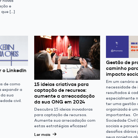
r novas
ação e
 que […]
Gestão de pro
caminho para
r o LinkedIn
impacto soci
Em um cenário 
15 ideias criativas para
cas de como
necessidade de 
a expandir a
captação de recursos:
resultados é cad
 da sua
aumente a arreacadação
especialmente no
edade civil.
da sua ONG em 2024
ter uma gestão 
organizada é um
Descubra 15 ideias inovadoras
importantes. O
para captação de recursos.
Sociedade Civil
Aumente sua arrecadação com
sociais e parcer
estas estratégias eficazes!
desafios diários
Ler mais
seus projetos a