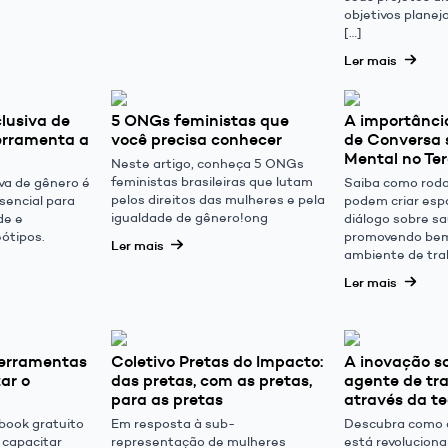
objetivos planej
[…]
Ler mais
lusiva de
5 ONGs feministas que
A importânci
erramenta a
você precisa conhecer
de Conversa 
Mental no Ter
Neste artigo, conheça 5 ONGs
feministas brasileiras que lutam
iva de gênero é
Saiba como roda
pelos direitos das mulheres e pela
sencial para
podem criar esp
igualdade de gênero!ong
de e
diálogo sobre s
eótipos.
promovendo bem
Ler mais
ambiente de tra
Ler mais
ferramentas
Coletivo Pretas do Impacto:
A inovação s
ar o
das pretas, com as pretas,
agente de tr
para as pretas
através da t
book gratuito
Em resposta à sub-
Descubra como a
 capacitar
representação de mulheres
está revolucion