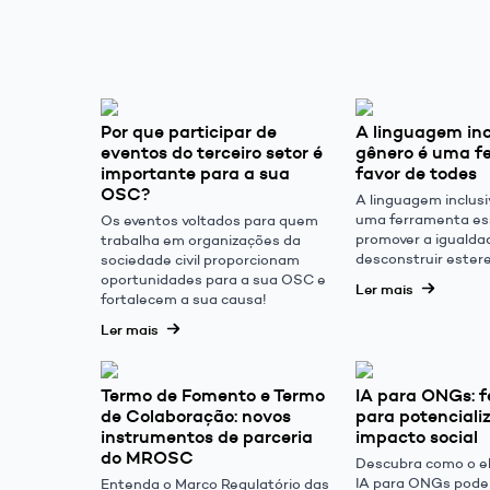
Por que participar de
A linguagem inc
eventos do terceiro setor é
gênero é uma f
importante para a sua
favor de todes
OSC?
A linguagem inclus
uma ferramenta es
Os eventos voltados para quem
promover a igualda
trabalha em organizações da
desconstruir ester
sociedade civil proporcionam
oportunidades para a sua OSC e
Ler mais
fortalecem a sua causa!
Ler mais
Termo de Fomento e Termo
IA para ONGs: 
de Colaboração: novos
para potencializ
instrumentos de parceria
impacto social
do MROSC
Descubra como o e
IA para ONGs pode
Entenda o Marco Regulatório das