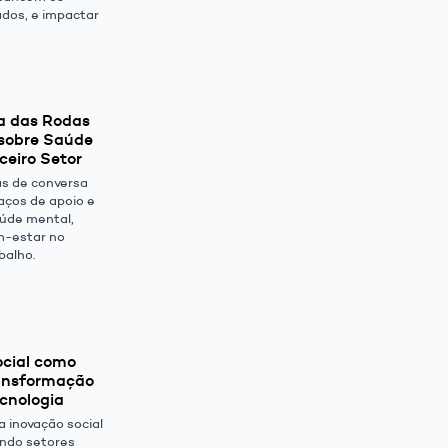
ados, e impactar
a das Rodas
sobre Saúde
ceiro Setor
s de conversa
aços de apoio e
aúde mental,
-estar no
balho.
ocial como
ansformação
ecnologia
 inovação social
ando setores