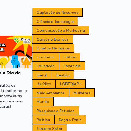
Captação de Recursos
Ciência e Tecnologia
Comunicação e Marketing
Cursos e Eventos
Direitos Humanos
Economia
Editais
Educação
Especiais
a o Dia de
Geral
Gestão
Jurídico
LGBTQIAP+
ratégias
a transformar o
Meio Ambiente
Mulheres
umente suas
e apoiadores
Mundo
doras!
Pesquisas e Estudos
Política
Raça e Etnia
Terceiro Setor