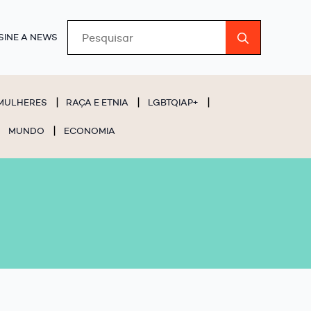
Search
SINE A NEWS
for:
MULHERES
RAÇA E ETNIA
LGBTQIAP+
MUNDO
ECONOMIA