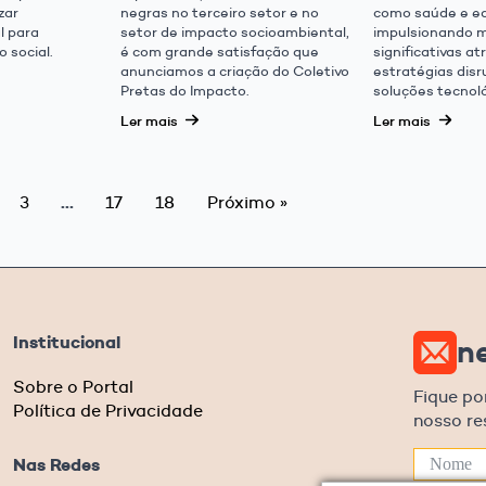
zar
negras no terceiro setor e no
como saúde e e
al para
setor de impacto socioambiental,
impulsionando 
 social.
é com grande satisfação que
significativas at
anunciamos a criação do Coletivo
estratégias disr
Pretas do Impacto.
soluções tecnol
Ler mais
Ler mais
…
3
17
18
Próximo »
Institucional
n
Sobre o Portal
Fique po
Política de Privacidade
nosso r
Nas Redes