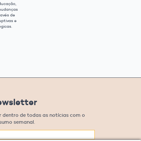
ducação,
mudanças
ravés de
uptivas e
ógicas.
ewsletter
r dentro de todas as notícias com o
esumo semanal.