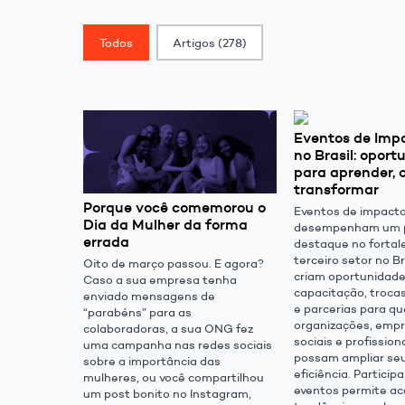
Classif. Post
Todos
Artigos
(278)
Eventos de Impa
no Brasil: opor
para aprender, 
transformar
Porque você comemorou o
Eventos de impacto
Dia da Mulher da forma
desempenham um p
errada
destaque no fortal
terceiro setor no B
Oito de março passou. E agora?
criam oportunidade
Caso a sua empresa tenha
capacitação, troca
enviado mensagens de
e parcerias para qu
“parabéns” para as
organizações, emp
colaboradoras, a sua ONG fez
sociais e profission
uma campanha nas redes sociais
possam ampliar se
sobre a importância das
eficiência. Particip
mulheres, ou você compartilhou
eventos permite a
um post bonito no Instagram,