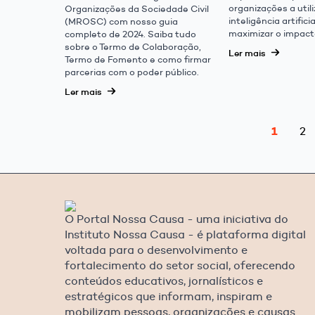
organizações a utili
Organizações da Sociedade Civil
inteligência artifici
(MROSC) com nosso guia
maximizar o impacto
completo de 2024. Saiba tudo
sobre o Termo de Colaboração,
Ler mais
Termo de Fomento e como firmar
parcerias com o poder público.
Ler mais
1
2
O Portal Nossa Causa - uma iniciativa do
Instituto Nossa Causa - é plataforma digital
voltada para o desenvolvimento e
fortalecimento do setor social, oferecendo
conteúdos educativos, jornalísticos e
estratégicos que informam, inspiram e
mobilizam pessoas, organizações e causas.