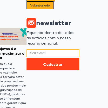
Voluntariado
newsletter
Fique por dentro de todas
as notícias com o nosso
resumo semanal.
jetos é o
 maximizar o
al
em que a
Cadastrar
impacto e
a vez maior,
 terceiro setor,
de projetos bem
 dos pontos mais
rganizações da
 (OSCs), gestores
ias enfrentam
 para garantir que
lcancem os