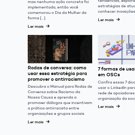
tendências, explora
mas nenhuma ação concreta foi
estratégias de atu
implementada, então você
conhecer inovações
comemorou o Dia da Mulher da
forma […]
Ler mais
Ler mais
Rodas de conversa: como
7 formas de usa
usar essa estratégia para
em OSCs
promover o antirracismo
Confira essas 7 di
Descubra o Manual para Rodas de
usar o LinkedIn par
Conversa sobre Racismo da
rede de apoiadores
Nossa Causa e aprenda a
organização da soci
promover diálogos que incentivam
Ler mais
a prática antirracista entre
organizações e grupos sociais
Ler mais