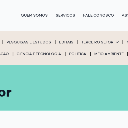
QUEM SOMOS
SERVIÇOS
FALE CONOSCO
AS
PESQUISAS E ESTUDOS
EDITAIS
TERCEIRO SETOR
AÇÃO
CIÊNCIA E TECNOLOGIA
POLÍTICA
MEIO AMBIENTE
or