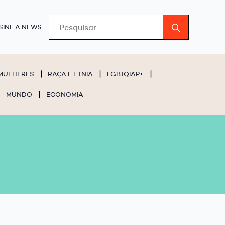
Search
SINE A NEWS
for:
MULHERES
RAÇA E ETNIA
LGBTQIAP+
MUNDO
ECONOMIA