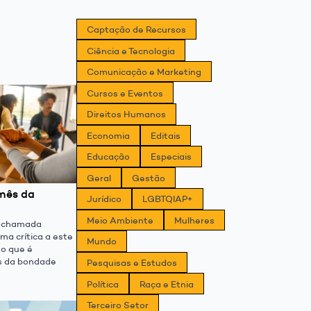
Captação de Recursos
Ciência e Tecnologia
Comunicação e Marketing
Cursos e Eventos
Direitos Humanos
Economia
Editais
Educação
Especiais
Geral
Gestão
mês da
Jurídico
LGBTQIAP+
Meio Ambiente
Mulheres
a chamada
uma crítica a este
Mundo
o que é
s da bondade
Pesquisas e Estudos
Política
Raça e Etnia
Terceiro Setor