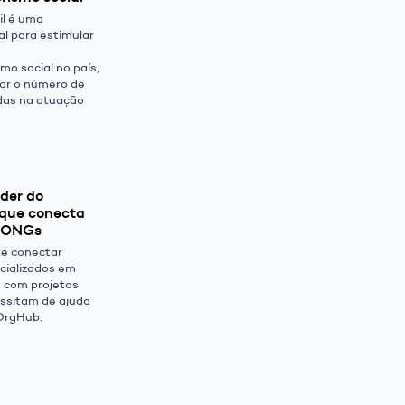
il é uma
al para estimular
o social no país,
ar o número de
das na atuação
nder do
 que conecta
a ONGs
de conectar
ecializados em
s com projetos
essitam de ajuda
OrgHub.