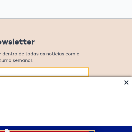
ewsletter
r dentro de todas as notícias com o
esumo semanal.
oncordo em receber comunicações.
 os meus dados, eu concordo com a Política de
.
Cadastrar