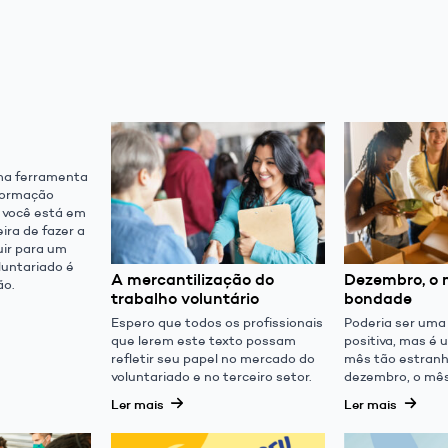
ma ferramenta
formação
e você está em
ra de fazer a
uir para um
luntariado é
A mercantilização do
Dezembro, o 
ão.
trabalho voluntário
bondade
Espero que todos os profissionais
Poderia ser um
que lerem este texto possam
positiva, mas é 
refletir seu papel no mercado do
mês tão estranh
voluntariado e no terceiro setor.
dezembro, o mê
Ler mais
Ler mais