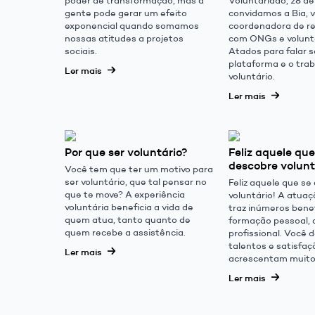
gente pode gerar um efeito
convidamos a Bia, v
exponencial quando somamos
coordenadora de r
nossas atitudes a projetos
com ONGs e volunt
sociais.
Atados para falar s
plataforma e o tra
Ler mais
voluntário.
Ler mais
Por que ser voluntário?
Feliz aquele que
descobre volunt
Você tem que ter um motivo para
ser voluntário, que tal pensar no
Feliz aquele que se
que te move? A experiência
voluntário! A atuaç
voluntária beneficia a vida de
traz inúmeros benef
quem atua, tanto quanto de
formação pessoal, 
quem recebe a assistência.
profissional. Você 
talentos e satisfaç
Ler mais
acrescentam muito 
Ler mais