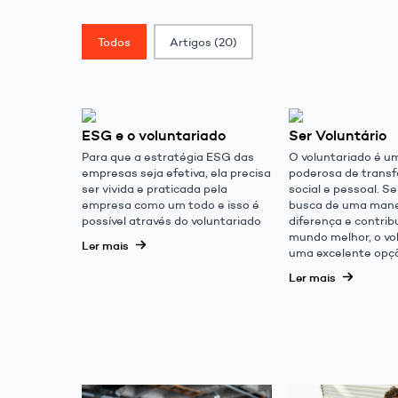
Classif. Post
Todos
Artigos
(20)
ESG e o voluntariado
Ser Voluntário
Para que a estratégia ESG das
O voluntariado é u
empresas seja efetiva, ela precisa
poderosa de trans
ser vivida e praticada pela
social e pessoal. S
empresa como um todo e isso é
busca de uma manei
possível através do voluntariado
diferença e contrib
mundo melhor, o vo
Ler mais
uma excelente opç
Ler mais