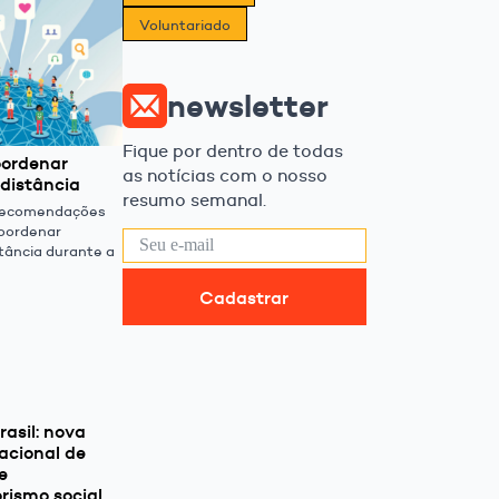
Voluntariado
newsletter
Fique por dentro de todas
oordenar
as notícias com o nosso
 distância
resumo semanal.
 recomendações
coordenar
stância durante a
Cadastrar
asil: nova
acional de
e
ismo social