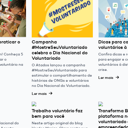
praticar o
Campanha
Dicas para c
#MostreSeuVoluntariado
voluntários à
celebra o Dia Nacional do
m! Conheça 5
Confira dicas e
Voluntariado
ar o
para engajar e 
 voluntário na
voluntários à di
O Atados lançou a campanha
crise.
#MostreSeuVoluntariado para
estimular o compartilhamento de
Ler mais
histórias de ONGs e voluntários
no Dia Nacional do Voluntariado.
Ler mais
Trabalho voluntário faz
Transforma Br
bem para você
plataforma n
voluntariado 
Nacional do
Neste artigo original do blog
empreendedor
e Agosto,
Verdes Marias, Clara conta sua