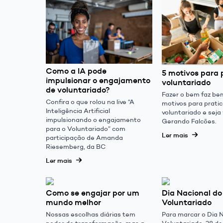
Como a IA pode
5 motivos para 
impulsionar o engajamento
voluntariado
de voluntariado?
Fazer o bem faz be
Confira o que rolou na live “A
motivos para pratic
Inteligência Artificial
voluntariado e seja
impulsionando o engajamento
Gerando Falcões.
para o Voluntariado” com
Ler mais
participação de Amanda
Riesemberg, da BC
Ler mais
Como se engajar por um
Dia Nacional do
mundo melhor
Voluntariado
Nossas escolhas diárias tem
Para marcar o Dia 
poder de transformação, mas a
Voluntariado, 28 d