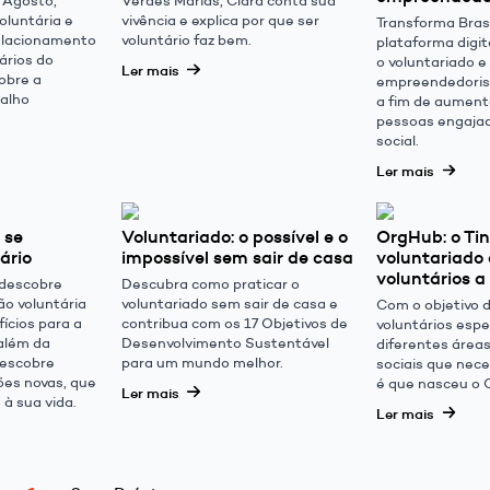
oluntária e
vivência e explica por que ser
Transforma Bras
elacionamento
voluntário faz bem.
plataforma digit
ários do
o voluntariado e
Ler mais
obre a
empreendedorism
balho
a fim de aument
pessoas engaja
social.
Ler mais
 se
Voluntariado: o possível e o
OrgHub: o Ti
ário
impossível sem sair de casa
voluntariado
voluntários 
 descobre
Descubra como praticar o
ão voluntária
voluntariado sem sair de casa e
Com o objetivo 
ícios para a
contribua com os 17 Objetivos de
voluntários esp
além da
Desenvolvimento Sustentável
diferentes área
descobre
para um mundo melhor.
sociais que nec
ões novas, que
é que nasceu o 
Ler mais
à sua vida.
Ler mais