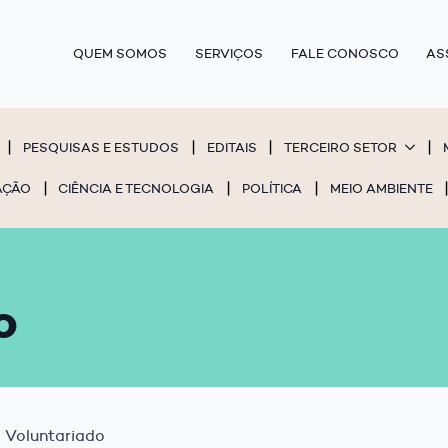
QUEM SOMOS
SERVIÇOS
FALE CONOSCO
AS
PESQUISAS E ESTUDOS
EDITAIS
TERCEIRO SETOR
AÇÃO
CIÊNCIA E TECNOLOGIA
POLÍTICA
MEIO AMBIENTE
o
Voluntariado