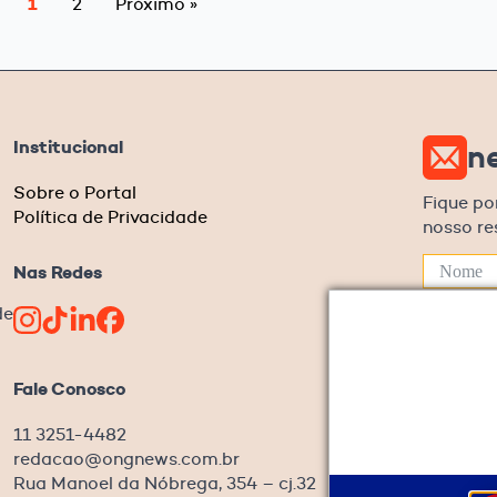
1
2
Próximo »
Institucional
n
Sobre o Portal
Fique po
Política de Privacidade
nosso r
Nas Redes
de
Eu c
Fale Conosco
Ao informar
Privacidade
11 3251-4482
redacao@ongnews.com.br
Rua Manoel da Nóbrega, 354 – cj.32