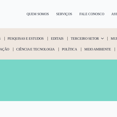
QUEM SOMOS
SERVIÇOS
FALE CONOSCO
ASS
S
PESQUISAS E ESTUDOS
EDITAIS
TERCEIRO SETOR
MU
AÇÃO
CIÊNCIA E TECNOLOGIA
POLÍTICA
MEIO AMBIENTE