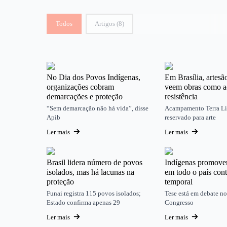
Classif. Post
Todos
Artigos
(8)
No Dia dos Povos Indígenas,
Em Brasília, artesã
organizações cobram
veem obras como a
demarcações e proteção
resistência
“Sem demarcação não há vida”, disse
Acampamento Terra Li
Apib
reservado para arte
Ler mais
Ler mais
Brasil lidera número de povos
Indígenas promove
isolados, mas há lacunas na
em todo o país con
proteção
temporal
Funai registra 115 povos isolados;
Tese está em debate n
Estado confirma apenas 29
Congresso
Ler mais
Ler mais