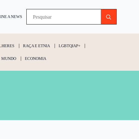
Search
INE A NEWS
for:
LHERES
RAÇA E ETNIA
LGBTQIAP+
MUNDO
ECONOMIA