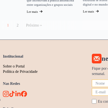
estrutural se refle
que incentivam a prática antirracista
digital e no mundo 
entre organizações e grupos sociais
Ler mais
Ler mais
1
2
Próximo »
Institucional
ne
Sobre o Portal
Fique por 
Política de Privacidade
semanal.
Nas Redes
a
Eu con