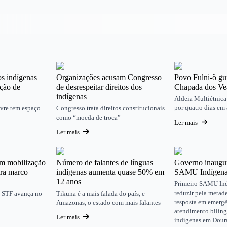
os indígenas
Organizações acusam Congresso
Povo Fulni-ô gu
ção de
de desrespeitar direitos dos
Chapada dos Ve
indígenas
Aldeia Multiétnic
por quatro dias em 
vre tem espaço
Congresso trata direitos constitucionais
como “moeda de troca”
Ler mais
Ler mais
m mobilização
Número de falantes de línguas
Governo inaugur
tra marco
indígenas aumenta quase 50% em
SAMU Indígena 
12 anos
Primeiro SAMU Ind
reduzir pela metad
o STF avança no
Tikuna é a mais falada do país, e
resposta em emergê
Amazonas, o estado com mais falantes
atendimento bilíng
Ler mais
indígenas em Dour