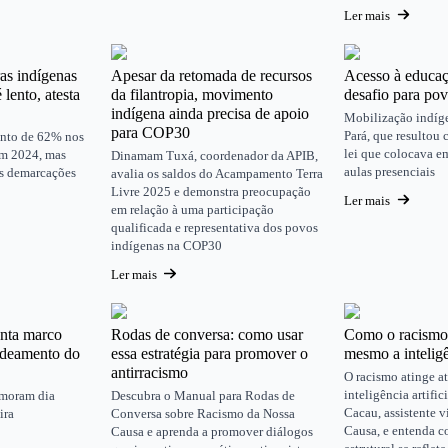
Ler mais
as indígenas
Apesar da retomada de recursos
Acesso à educaç
 lento, atesta
da filantropia, movimento
desafio para pov
indígena ainda precisa de apoio
Mobilização indíg
para COP30
Pará, que resultou
ento de 62% nos
lei que colocava em
em 2024, mas
Dinamam Tuxá, coordenador da APIB,
aulas presenciais
as demarcações
avalia os saldos do Acampamento Terra
Livre 2025 e demonstra preocupação
Ler mais
em relação à uma participação
qualificada e representativa dos povos
indígenas na COP30
Ler mais
enta marco
Rodas de conversa: como usar
Como o racismo 
aldeamento do
essa estratégia para promover o
mesmo a inteligên
antirracismo
O racismo atinge a
inteligência artifi
emoram dia
Descubra o Manual para Rodas de
Cacau, assistente v
ira
Conversa sobre Racismo da Nossa
Causa, e entenda 
Causa e aprenda a promover diálogos