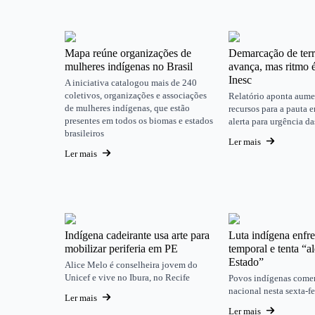
Mapa reúne organizações de
Demarcação de terr
mulheres indígenas no Brasil
avança, mas ritmo é
Inesc
A iniciativa catalogou mais de 240
coletivos, organizações e associações
Relatório aponta aum
de mulheres indígenas, que estão
recursos para a pauta 
presentes em todos os biomas e estados
alerta para urgência d
brasileiros
Ler mais
Ler mais
Indígena cadeirante usa arte para
Luta indígena enfr
mobilizar periferia em PE
temporal e tenta “
Estado”
Alice Melo é conselheira jovem do
Unicef e vive no Ibura, no Recife
Povos indígenas com
nacional nesta sexta-fe
Ler mais
Ler mais