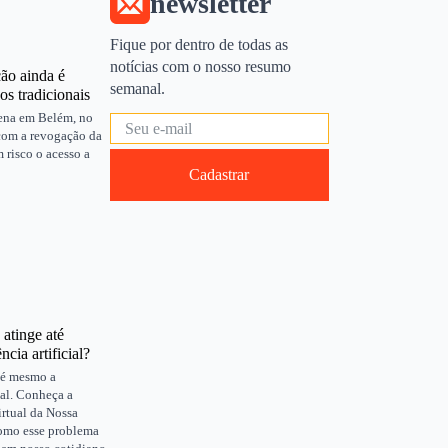
newsletter
Fique por dentro de todas as
notícias com o nosso resumo
ão ainda é
semanal.
os tradicionais
ena em Belém, no
 com a revogação da
 risco o acesso a
Cadastrar
atinge até
cia artificial?
té mesmo a
cial. Conheça a
irtual da Nossa
como esse problema