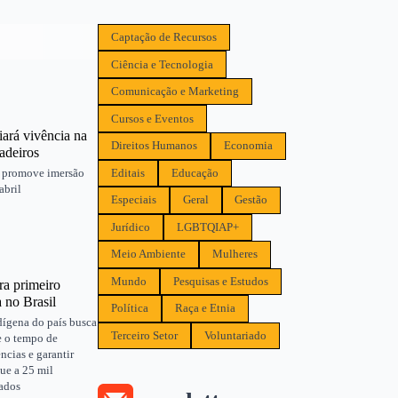
Captação de Recursos
Ciência e Tecnologia
Comunicação e Marketing
Cursos e Eventos
iará vivência na
Direitos Humanos
Economia
adeiros
Editais
Educação
a promove imersão
abril
Especiais
Geral
Gestão
Jurídico
LGBTQIAP+
Meio Ambiente
Mulheres
Mundo
Pesquisas e Estudos
a primeiro
no Brasil
Política
Raça e Etnia
ígena do país busca
Terceiro Setor
Voluntariado
e o tempo de
ncias e garantir
ue a 25 mil
ados