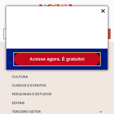
QUEM SOMOS
SERVIÇOS
FALE CONOSCO
ASSINE A NEWS
S
fo
Temas
Acesse agora. É gratuito!
ESPECIAIS
CULTURA
CURSOS E EVENTOS
PESQUISAS E ESTUDOS
EDITAIS
TERCEIRO SETOR