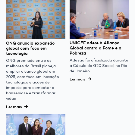
UNICEF adere à Aliança
ONG anuncia expansão
Global contra a Fome e a
global com foco em
Pobreza
tecnologia
Adesão foi oficializada durante
ONG premiada entre as
a Cúpula do G20 Social, no Rio
melhores do Brasil planeja
de Janeiro
ampliar alcance global em
2025, com foco em inovação
Ler mais
tecnológica e ações de
impacto para combater a
hanseníase e transformar
vidas
Ler mais