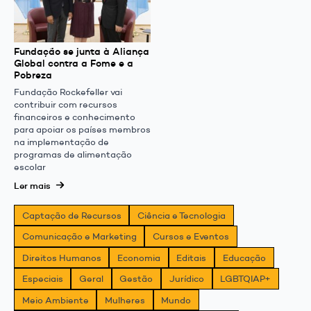
Fundação se junta à Aliança
Global contra a Fome e a
Pobreza
Fundação Rockefeller vai
contribuir com recursos
financeiros e conhecimento
para apoiar os países membros
na implementação de
programas de alimentação
escolar
Ler mais
Captação de Recursos
Ciência e Tecnologia
Comunicação e Marketing
Cursos e Eventos
Direitos Humanos
Economia
Editais
Educação
Especiais
Geral
Gestão
Jurídico
LGBTQIAP+
Meio Ambiente
Mulheres
Mundo