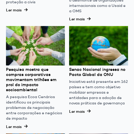
o desmonte de organizações
proteção a civis
internacionais como a Usaid e
Ler mais
a OMS
Ler mais
Pesquisa mostra que
Senac Nacional ingressa no
compras corporativas
Pacto Global da ONU
movimentam trilhões em
Iniciativa está presente em 162
prol do impacto
países e tem como objetivo
socioambiental
mobilizar empresas e
A pesquisa Ecoa Cenários
entidades para a adoção de
identificou os principais
novas práticas de governança
problemas de negociação
Ler mais
entre corporações e negócios
de impacto
Ler mais