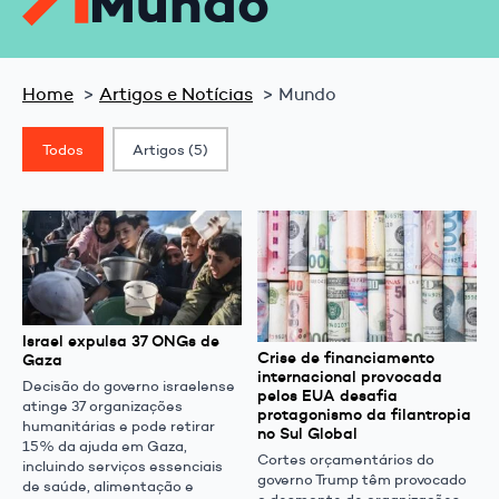
Mundo
Home
Artigos e Notícias
Mundo
Classif. Post
Todos
Artigos
(5)
Israel expulsa 37 ONGs de
Crise de financiamento
Gaza
internacional provocada
Decisão do governo israelense
pelos EUA desafia
atinge 37 organizações
protagonismo da filantropia
humanitárias e pode retirar
no Sul Global
15% da ajuda em Gaza,
Cortes orçamentários do
incluindo serviços essenciais
governo Trump têm provocado
de saúde, alimentação e