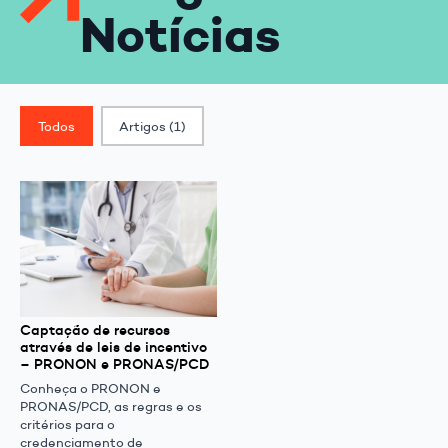
Notícias
Classif. Post
Todos
Artigos
(1)
Captação de recursos
através de leis de incentivo
– PRONON e PRONAS/PCD
Conheça o PRONON e
PRONAS/PCD, as regras e os
critérios para o
credenciamento de