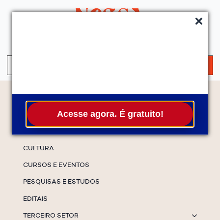
QUEM SOMOS
SERVIÇOS
FALE CONOSCO
ASSINE A NEWS
S
fo
Temas
Acesse agora. É gratuito!
ESPECIAIS
CULTURA
CURSOS E EVENTOS
PESQUISAS E ESTUDOS
EDITAIS
TERCEIRO SETOR