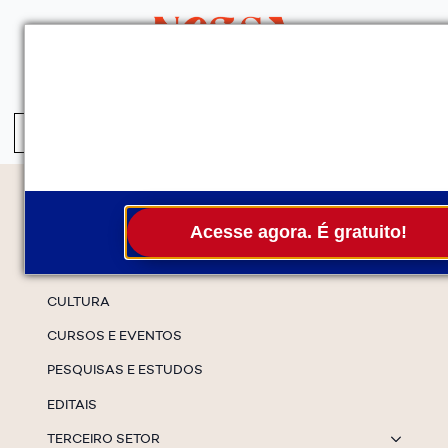
QUEM SOMOS
SERVIÇOS
FALE CONOSCO
ASSINE A NEWS
S
fo
Temas
Acesse agora. É gratuito!
ESPECIAIS
CULTURA
CURSOS E EVENTOS
PESQUISAS E ESTUDOS
EDITAIS
TERCEIRO SETOR