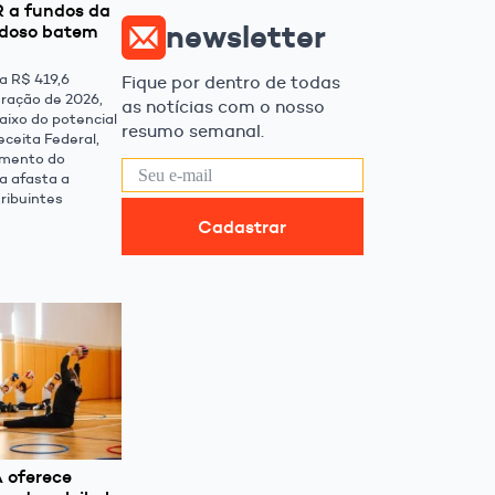
R a fundos da
newsletter
 idoso batem
a R$ 419,6
Fique por dentro de todas
aração de 2026,
as notícias com o nosso
aixo do potencial
resumo semanal.
ceita Federal,
imento do
a afasta a
ribuintes
Cadastrar
A oferece