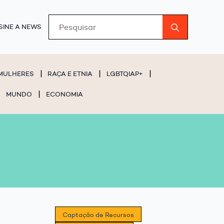
Search
SINE A NEWS
for:
MULHERES
RAÇA E ETNIA
LGBTQIAP+
MUNDO
ECONOMIA
Captação de Recursos