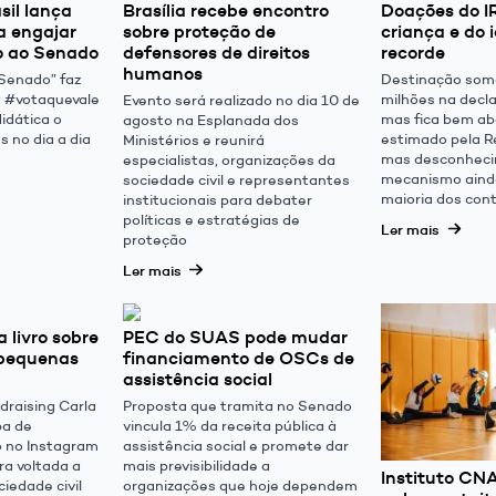
sil lança
Brasília recebe encontro
Doações do I
a engajar
sobre proteção de
criança e do
to ao Senado
defensores de direitos
recorde
humanos
Senado” faz
Destinação som
 #votaquevale
milhões na decl
Evento será realizado no dia 10 de
didática o
mas fica bem ab
agosto na Esplanada dos
 no dia a dia
estimado pela Re
Ministérios e reunirá
mas desconhec
especialistas, organizações da
mecanismo aind
sociedade civil e representantes
maioria dos cont
institucionais para debater
políticas e estratégias de
Ler mais
proteção
Ler mais
 livro sobre
PEC do SUAS pode mudar
 pequenas
financiamento de OSCs de
assistência social
draising Carla
Proposta que tramita no Senado
pa de
vincula 1% da receita pública à
o no Instagram
assistência social e promete dar
ra voltada a
mais previsibilidade a
Instituto CN
iedade civil
organizações que hoje dependem