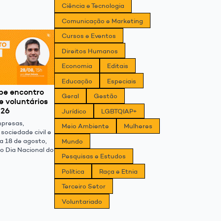
Ciência e Tecnologia
Comunicação e Marketing
Cursos e Eventos
Direitos Humanos
Economia
Editais
Educação
Especiais
ebe encontro
Geral
Gestão
e voluntários
026
Jurídico
LGBTQIAP+
mpresas,
Meio Ambiente
Mulheres
sociedade civil e
ia 18 de agosto,
Mundo
o Dia Nacional do
Pesquisas e Estudos
Política
Raça e Etnia
Terceiro Setor
Voluntariado