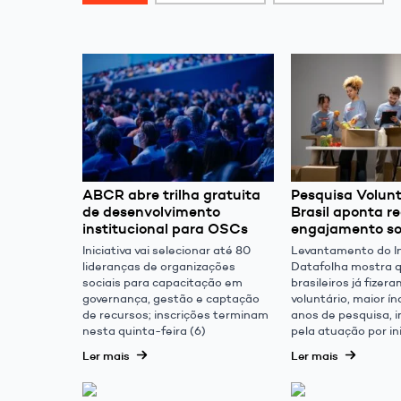
ABCR abre trilha gratuita
Pesquisa Volunt
de desenvolvimento
Brasil aponta r
institucional para OSCs
engajamento so
Iniciativa vai selecionar até 80
Levantamento do In
lideranças de organizações
Datafolha mostra 
sociais para capacitação em
brasileiros já fizer
governança, gestão e captação
voluntário, maior í
de recursos; inscrições terminam
anos de pesquisa, 
nesta quinta-feira (6)
pela atuação por ini
Ler mais
Ler mais