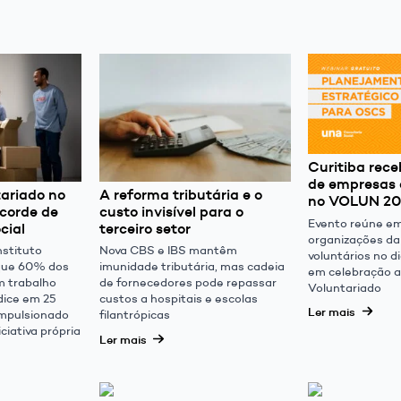
Curitiba rec
de empresas 
ariado no
A reforma tributária e o
no VOLUN 2
ecorde de
custo invisível para o
Evento reúne e
cial
terceiro setor
organizações da 
stituto
Nova CBS e IBS mantêm
voluntários no d
que 60% dos
imunidade tributária, mas cadeia
em celebração a
am trabalho
de fornecedores pode repassar
Voluntariado
ndice em 25
custos a hospitais e escolas
Ler mais
impulsionado
filantrópicas
ciativa própria
Ler mais