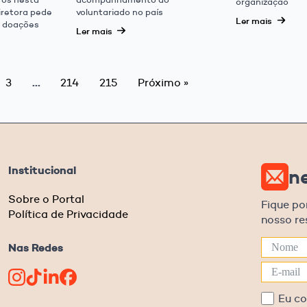
organização
diretora pede
voluntariado no país
Ler mais
e doações
Ler mais
…
3
214
215
Próximo »
Institucional
n
Sobre o Portal
Fique po
Política de Privacidade
nosso r
Nas Redes
Eu c