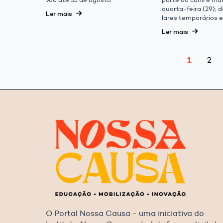
quarta-feira (29); 
Ler mais
lares temporários 
Ler mais
1
2
O Portal Nossa Causa - uma iniciativa do