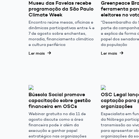
Museu das Favelas recebe
Greenpeace Bra
programação da São Paulo
ferramenta par
Climate Week
eleitores no vo
Encontro reúne mesas, oficinas e
“Desembaralho do 
dinâmicas participativas entre 4 e
parte da campanha
7 de agosto sobre enchentes,
e explica de forma 
moradia, financiamento climático
papel dos senadores
e cultura periférica
da população
Ler mais
Ler mais
Bússola Social promove
OSC Legal lança
capacitação sobre gestão
captação para
financeira em OSCs
organizações
Webinar gratuito no dia 11 de
Especialista em fun
agosto discute como a área
da Nóbrega partici
financeira pode ir além da
transmissão ao viv
execução e ganhar papel
para apresentar ob
estratégico nas organizações
organizações da soc