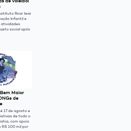
as de voleibol
s
nstituto Roar leva
ação Infantil e
 atividades
ojeto social após
o Bem Maior
 ONGs de
e
té 17 de agosto e
iativas de todo o
Bahia, com apoio
é R$ 100 mil por