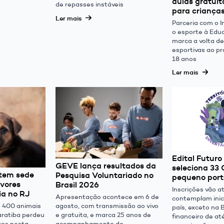
aulas gratuit
de repasses instáveis
para criança
Ler mais
Parceria com o I
o esporte à Educ
marca a volta de
esportivas ao pr
18 anos
Ler mais
Edital Futur
GEVE lança resultados da
seleciona 33
tem sede
Pesquisa Voluntariado no
pequeno port
rvores
Brasil 2026
Inscrições vão a
ia no RJ
Apresentação acontece em 6 de
contemplam inic
e 400 animais
agosto, com transmissão ao vivo
país, exceto na 
ratiba perdeu
e gratuita, e marca 25 anos de
financeiro de at
ros nesta
acompanhamento do