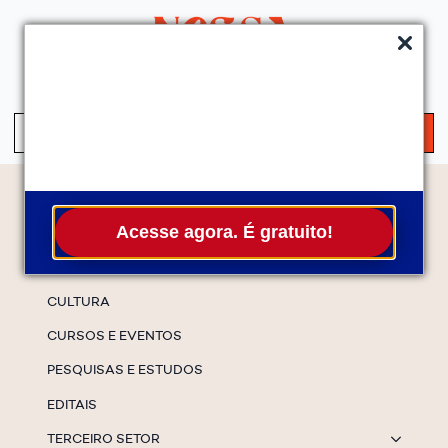
QUEM SOMOS
SERVIÇOS
FALE CONOSCO
ASSINE A NEWS
S
fo
Temas
Acesse agora. É gratuito!
ESPECIAIS
CULTURA
CURSOS E EVENTOS
PESQUISAS E ESTUDOS
EDITAIS
TERCEIRO SETOR