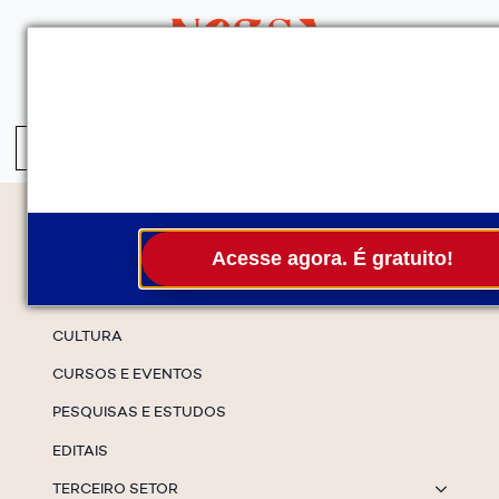
QUEM SOMOS
SERVIÇOS
FALE CONOSCO
ASSINE A NEWS
S
fo
Temas
Acesse agora. É gratuito!
ESPECIAIS
CULTURA
CURSOS E EVENTOS
PESQUISAS E ESTUDOS
EDITAIS
TERCEIRO SETOR