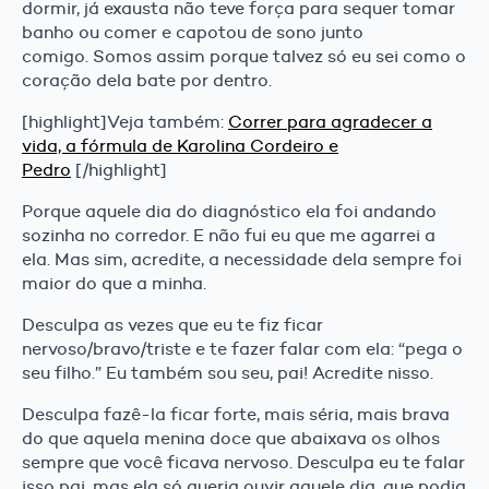
dormir, já exausta não teve força para sequer tomar
banho ou comer e capotou de sono junto
comigo. Somos assim porque talvez só eu sei como o
coração dela bate por dentro.
[highlight]Veja também:
Correr para agradecer a
vida, a fórmula de Karolina Cordeiro e
Pedro
[/highlight]
Porque aquele dia do diagnóstico ela foi andando
sozinha no corredor. E não fui eu que me agarrei a
ela. Mas sim, acredite, a necessidade dela sempre foi
maior do que a minha.
Desculpa as vezes que eu te fiz ficar
nervoso/bravo/triste e te fazer falar com ela: “pega o
seu filho.” Eu também sou seu, pai! Acredite nisso.
Desculpa fazê-la ficar forte, mais séria, mais brava
do que aquela menina doce que abaixava os olhos
sempre que você ficava nervoso. Desculpa eu te falar
isso pai, mas ela só queria ouvir aquele dia, que podia