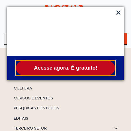
QUEM SOMOS
SERVIÇOS
FALE CONOSCO
ASSINE A NEWS
S
fo
Temas
Acesse agora. É gratuito!
ESPECIAIS
CULTURA
CURSOS E EVENTOS
PESQUISAS E ESTUDOS
EDITAIS
TERCEIRO SETOR