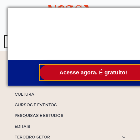
QUEM SOMOS
SERVIÇOS
FALE CONOSCO
ASSINE A NEWS
S
fo
Temas
Acesse agora. É gratuito!
ESPECIAIS
CULTURA
CURSOS E EVENTOS
PESQUISAS E ESTUDOS
EDITAIS
TERCEIRO SETOR