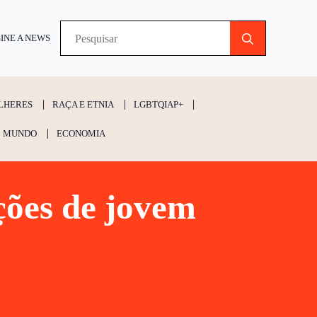
Search
INE A NEWS
for:
LHERES
RAÇA E ETNIA
LGBTQIAP+
MUNDO
ECONOMIA
ções de jovem