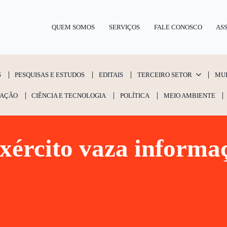
QUEM SOMOS
SERVIÇOS
FALE CONOSCO
ASS
S
PESQUISAS E ESTUDOS
EDITAIS
TERCEIRO SETOR
MU
AÇÃO
CIÊNCIA E TECNOLOGIA
POLÍTICA
MEIO AMBIENTE
xército vaza informa