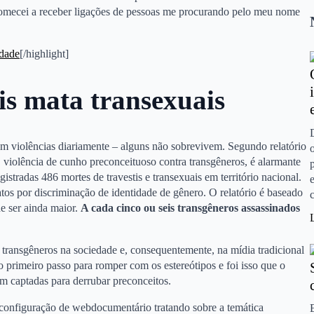
omecei a receber ligações de pessoas me procurando pelo meu nome
ldade
[/highlight]
is mata transexuais
m violências diariamente – alguns não sobrevivem. Segundo relatório
 violência de cunho preconceituoso contra transgêneros, é alarmante
gistradas 486 mortes de travestis e transexuais em território nacional.
natos por discriminação de identidade de gênero. O relatório é baseado
e ser ainda maior.
A cada cinco ou seis transgêneros assassinados
s transgêneros na sociedade e, consequentemente, na mídia tradicional
primeiro passo para romper com os estereótipos e foi isso que o
ram captadas para derrubar preconceitos.
a configuração de webdocumentário tratando sobre a temática