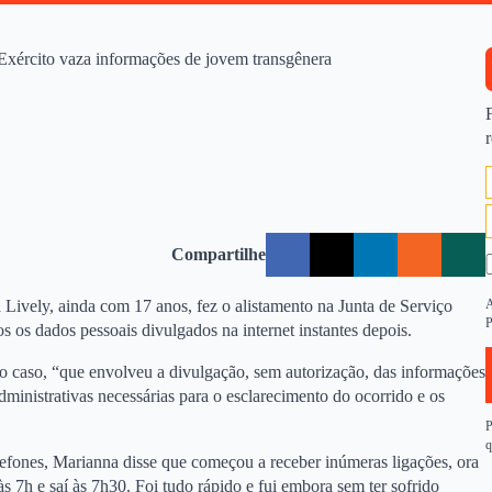
Exército vaza informações de jovem transgênera
Compartilhe
 Lively, ainda com 17 anos, fez o alistamento na Junta de Serviço
A
P
s os dados pessoais divulgados na internet instantes depois.
do caso, “que envolveu a divulgação, sem autorização, das informações
ministrativas necessárias para o esclarecimento do ocorrido e os
P
q
lefones, Marianna disse que começou a receber inúmeras ligações, ora
s 7h e saí às 7h30. Foi tudo rápido e fui embora sem ter sofrido