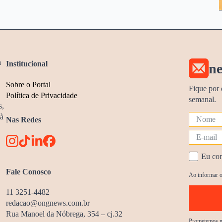
a
Institucional
ne
Sobre o Portal
Fique por 
Política de Privacidade
semanal.
s,
 à
Nas Redes
Eu con
Fale Conosco
Ao informar o
11 3251-4482
redacao@ongnews.com.br
Rua Manoel da Nóbrega, 354 – cj.32
Prometemos nã