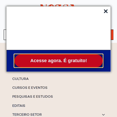
QUEM SOMOS
SERVIÇOS
FALE CONOSCO
ASSINE A NEWS
S
fo
Temas
Acesse agora. É gratuito!
ESPECIAIS
CULTURA
CURSOS E EVENTOS
PESQUISAS E ESTUDOS
EDITAIS
TERCEIRO SETOR