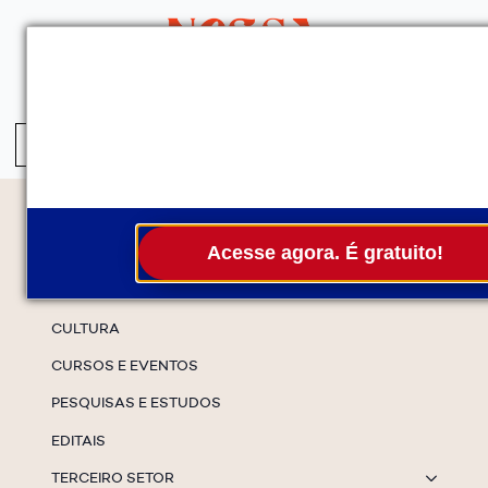
QUEM SOMOS
SERVIÇOS
FALE CONOSCO
ASSINE A NEWS
S
fo
Temas
Acesse agora. É gratuito!
ESPECIAIS
CULTURA
CURSOS E EVENTOS
PESQUISAS E ESTUDOS
EDITAIS
TERCEIRO SETOR