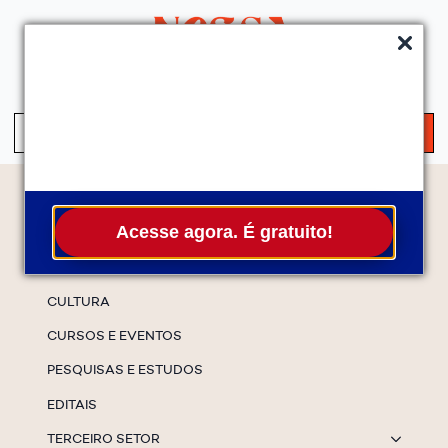
QUEM SOMOS
SERVIÇOS
FALE CONOSCO
ASSINE A NEWS
S
fo
Temas
Acesse agora. É gratuito!
ESPECIAIS
CULTURA
CURSOS E EVENTOS
PESQUISAS E ESTUDOS
EDITAIS
TERCEIRO SETOR