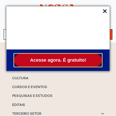
QUEM SOMOS
SERVIÇOS
FALE CONOSCO
ASSINE A NEWS
S
fo
Temas
Acesse agora. É gratuito!
ESPECIAIS
CULTURA
CURSOS E EVENTOS
PESQUISAS E ESTUDOS
EDITAIS
TERCEIRO SETOR