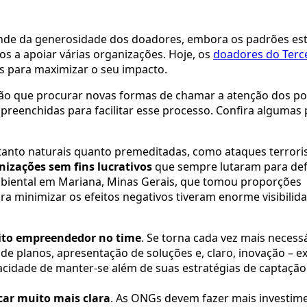
pende da generosidade dos doadores, embora os padrões es
s a apoiar várias organizações. Hoje, os
doadores do Terce
s para maximizar o seu impacto.
rão que procurar novas formas de chamar a atenção dos po
preenchidas para facilitar esse processo. Confira algumas 
anto naturais quanto premeditadas, como ataques terroris
izações sem fins lucrativos
que sempre lutaram para de
mbiental em Mariana, Minas Gerais, que tomou proporções
a minimizar os efeitos negativos tiveram enorme visibilid
rito empreendedor no time
. Se torna cada vez mais necessá
e planos, apresentação de soluções e, claro, inovação – e
acidade de manter-se além de suas estratégias de captação
car muito mais clara
. As ONGs devem fazer mais investim