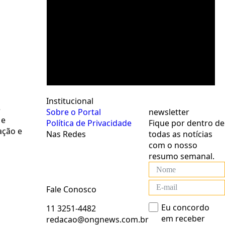
Institucional
e
Sobre o Portal
newsletter
 e
Política de Privacidade
Fique por dentro de
ação e
Nas Redes
todas as notícias
com o nosso
resumo semanal.
Fale Conosco
Eu concordo
11 3251-4482
em receber
redacao@ongnews.com.br