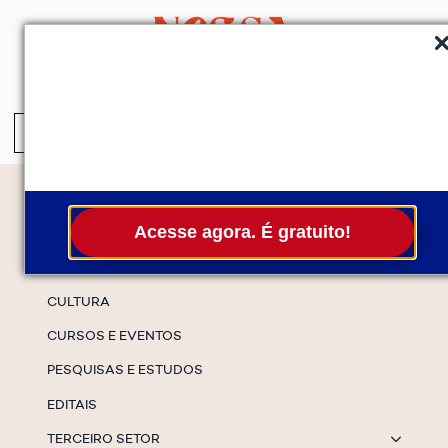
QUEM SOMOS
SERVIÇOS
FALE CONOSCO
ASSINE A NEWS
S
fo
Temas
Acesse agora. É gratuito!
ESPECIAIS
CULTURA
CURSOS E EVENTOS
PESQUISAS E ESTUDOS
EDITAIS
TERCEIRO SETOR