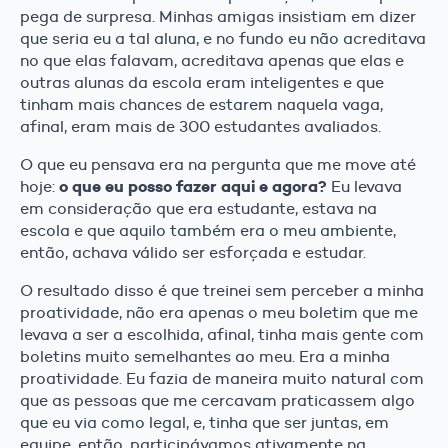
pega de surpresa. Minhas amigas insistiam em dizer
que seria eu a tal aluna, e no fundo eu não acreditava
no que elas falavam, acreditava apenas que elas e
outras alunas da escola eram inteligentes e que
tinham mais chances de estarem naquela vaga,
afinal, eram mais de 300 estudantes avaliados.
O que eu pensava era na pergunta que me move até
o que eu posso fazer aqui e agora?
hoje:
Eu levava
em consideração que era estudante, estava na
escola e que aquilo também era o meu ambiente,
então, achava válido ser esforçada e estudar.
O resultado disso é que treinei sem perceber a minha
proatividade, não era apenas o meu boletim que me
levava a ser a escolhida, afinal, tinha mais gente com
boletins muito semelhantes ao meu. Era a minha
proatividade. Eu fazia de maneira muito natural com
que as pessoas que me cercavam praticassem algo
que eu via como legal, e, tinha que ser juntas, em
equipe, então, participávamos ativamente na