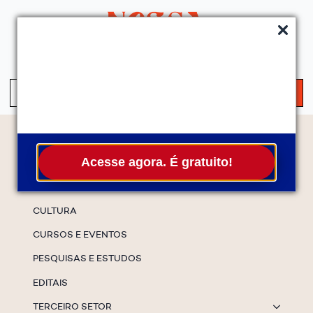
QUEM SOMOS
SERVIÇOS
FALE CONOSCO
ASSINE A NEWS
S
fo
Temas
Acesse agora. É gratuito!
ESPECIAIS
CULTURA
CURSOS E EVENTOS
PESQUISAS E ESTUDOS
EDITAIS
TERCEIRO SETOR