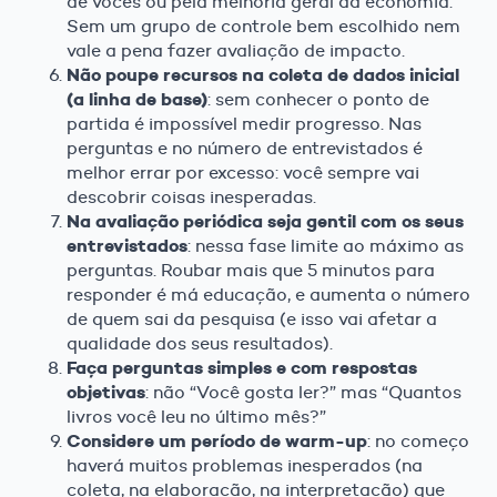
de vocês ou pela melhoria geral da economia.
Sem um grupo de controle bem escolhido nem
vale a pena fazer avaliação de impacto.
Não poupe recursos na coleta de dados inicial
(a linha de base)
: sem conhecer o ponto de
partida é impossível medir progresso. Nas
perguntas e no número de entrevistados é
melhor errar por excesso: você sempre vai
descobrir coisas inesperadas.
Na avaliação periódica seja gentil com os seus
entrevistados
: nessa fase limite ao máximo as
perguntas. Roubar mais que 5 minutos para
responder é má educação, e aumenta o número
de quem sai da pesquisa (e isso vai afetar a
qualidade dos seus resultados).
Faça perguntas simples e com respostas
objetivas
: não “Você gosta ler?” mas “Quantos
livros você leu no último mês?”
Considere um período de warm-up
: no começo
haverá muitos problemas inesperados (na
coleta, na elaboração, na interpretação) que