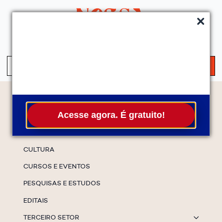
QUEM SOMOS
SERVIÇOS
FALE CONOSCO
ASSINE A NEWS
S
fo
Temas
Acesse agora. É gratuito!
ESPECIAIS
CULTURA
CURSOS E EVENTOS
PESQUISAS E ESTUDOS
EDITAIS
TERCEIRO SETOR