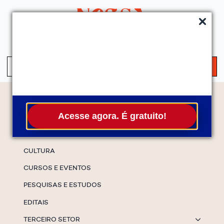
QUEM SOMOS
SERVIÇOS
FALE CONOSCO
ASSINE A NEWS
S
fo
Temas
Acesse agora. É gratuito!
ESPECIAIS
CULTURA
CURSOS E EVENTOS
PESQUISAS E ESTUDOS
EDITAIS
TERCEIRO SETOR