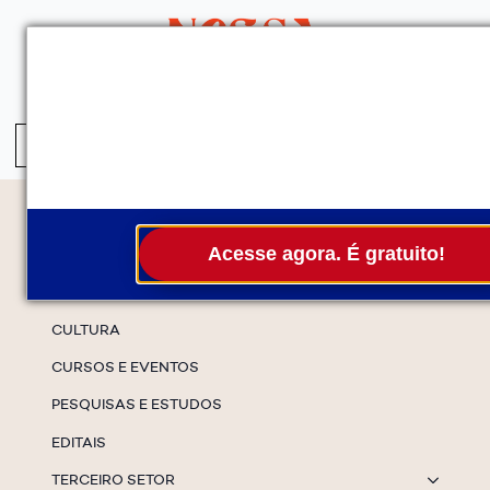
QUEM SOMOS
SERVIÇOS
FALE CONOSCO
ASSINE A NEWS
S
fo
Temas
Acesse agora. É gratuito!
ESPECIAIS
CULTURA
CURSOS E EVENTOS
PESQUISAS E ESTUDOS
EDITAIS
TERCEIRO SETOR