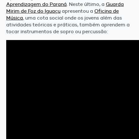
Aprendizagem do Paraná
. Neste último, a
Guarda
Mirim de Foz do Iguaçu
apresentou a
Oficina de
Música
, uma cota social onde os jovens além das
atividades teóricas e práticas, também aprendem a
tocar instrumentos de sopro ou percussão: