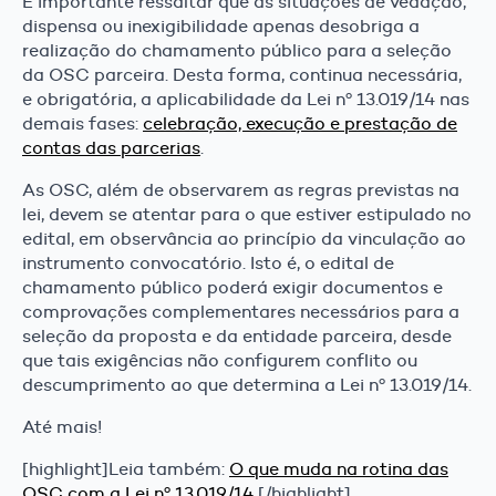
É importante ressaltar que as situações de vedação,
dispensa ou inexigibilidade apenas desobriga a
realização do chamamento público para a seleção
da OSC parceira. Desta forma, continua necessária,
e obrigatória, a aplicabilidade da Lei nº 13.019/14 nas
demais fases:
celebração, execução e prestação de
contas das parcerias
.
As OSC, além de observarem as regras previstas na
lei, devem se atentar para o que estiver estipulado no
edital, em observância ao princípio da vinculação ao
instrumento convocatório. Isto é, o edital de
chamamento público poderá exigir documentos e
comprovações complementares necessários para a
seleção da proposta e da entidade parceira, desde
que tais exigências não configurem conflito ou
descumprimento ao que determina a Lei nº 13.019/14.
Até mais!
[highlight]Leia também:
O que muda na rotina das
OSC com a Lei nº 13.019/14
[/highlight]