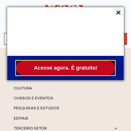
QUEM SOMOS
SERVIÇOS
FALE CONOSCO
ASSINE A NEWS
S
fo
Temas
Acesse agora. É gratuito!
ESPECIAIS
CULTURA
CURSOS E EVENTOS
PESQUISAS E ESTUDOS
EDITAIS
TERCEIRO SETOR