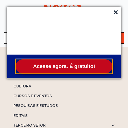
QUEM SOMOS
SERVIÇOS
FALE CONOSCO
ASSINE A NEWS
S
fo
Temas
Acesse agora. É gratuito!
ESPECIAIS
CULTURA
CURSOS E EVENTOS
PESQUISAS E ESTUDOS
EDITAIS
TERCEIRO SETOR