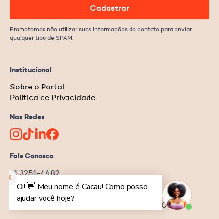
Cadastrar
Prometemos não utilizar suas informações de contato para enviar
qualquer tipo de SPAM.
Institucional
Sobre o Portal
Política de Privacidade
Nas Redes
Fale Conosco
11 3251-4482
redacao@ongnews.com.br
Rua Manoel da Nóbrega, 354 – cj.32
Bela Vista | São Paulo–SP | CEP 04001-001