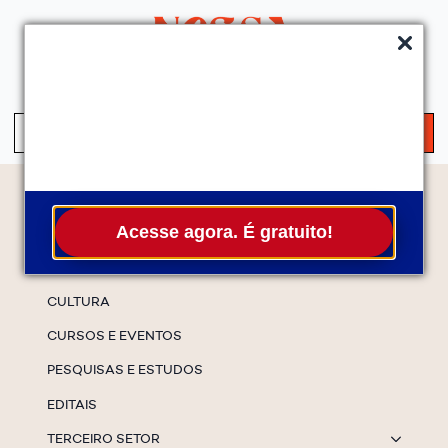
QUEM SOMOS
SERVIÇOS
FALE CONOSCO
ASSINE A NEWS
S
fo
Temas
Acesse agora. É gratuito!
ESPECIAIS
CULTURA
CURSOS E EVENTOS
PESQUISAS E ESTUDOS
EDITAIS
TERCEIRO SETOR