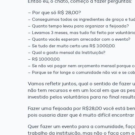
Então eu, o chato, começo a fazer perguntas:
– Por que só R$ 28,00?
– Conseguimos todos os ingredientes de graça e tudo
– Quanto tempo levou para organizar a feijoada?
– Levamos 3 meses, mas tudo foi feito por voluntário
– Quanto vocês esperam arrecadar com o evento?
– Se tudo der muito certo uns R$ 3.000,00.
– Qual o gasto mensal da Instituição?
– R$ 10.000,00.
– Se não vai pagar nem orçamento mensal porque c
– Porque se for longe a comunidade não vai e se co
Vamos refletir juntos, qual o sentido de fazer
não tem recursos e em um local em que as pes
investido pelos voluntários para no final resu
Fazer uma feijoada por R$28,00 você está bene
pois ousaria dizer que é muito difícil encontra
Quer fazer um evento para a comunidade, faç
trabalho da instituição, mas não o faça com o