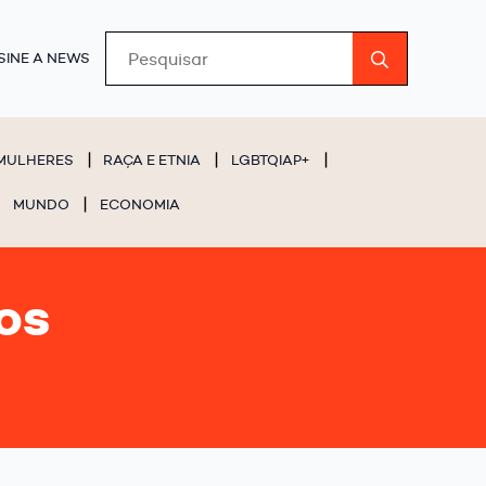
Search
SINE A NEWS
for:
MULHERES
RAÇA E ETNIA
LGBTQIAP+
MUNDO
ECONOMIA
os