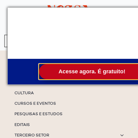
QUEM SOMOS
SERVIÇOS
FALE CONOSCO
ASSINE A NEWS
S
fo
Temas
Acesse agora. É gratuito!
ESPECIAIS
CULTURA
CURSOS E EVENTOS
PESQUISAS E ESTUDOS
EDITAIS
TERCEIRO SETOR