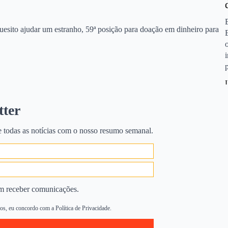
quesito ajudar um estranho, 59ª posição para doação em dinheiro para
da não desenvolveu uma
tter
 de solidariedade?
e todas as notícias com o nosso resumo semanal.
s, afinal, sempre criamos o entendimento de que o povo brasileiro é
lação possui um enorme potencial para a solidariedade. Porém, nossa
 econômicas e sociais.
m receber comunicações.
 políticos poderiam impactar tanto na criação de uma consciência
s, eu concordo com a Política de Privacidade.
azo, nós criamos e aprovamos leis e investimentos pouco eficazes e