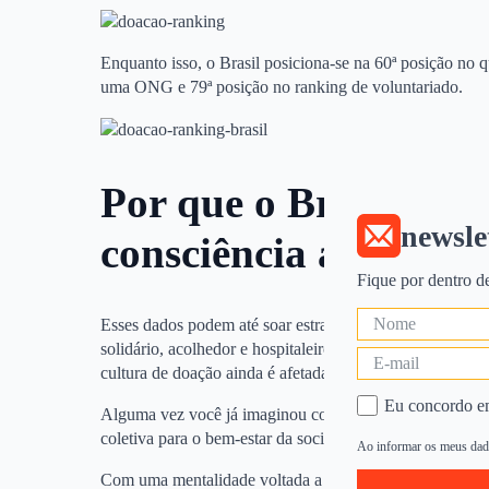
Enquanto isso, o Brasil posiciona-se na 60ª posição no 
uma ONG e 79ª posição no ranking de voluntariado.
Por que o Brasil ain
newsle
consciência avançada
Fique por dentro d
Esses dados podem até soar estranhos para muitas pessoa
solidário, acolhedor e hospitaleiro. De fato, nossa popu
cultura de doação ainda é afetada por questões políticas,
Eu concordo e
Alguma vez você já imaginou como as decisões de nossos
coletiva para o bem-estar da sociedade?
Ao informar os meus dado
Com uma mentalidade voltada a planejamento de curto pr