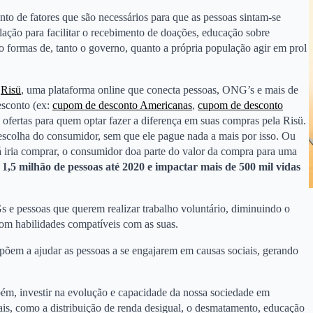
o de fatores que são necessários para que as pessoas sintam-se
ação para facilitar o recebimento de doações, educação sobre
o formas de, tanto o governo, quanto a própria população agir em prol
a
Risü
, uma plataforma online que conecta pessoas, ONG’s e mais de
esconto (ex:
cupom de desconto Americanas
,
cupom de desconto
e ofertas para quem optar fazer a diferença em suas compras pela Risü.
scolha do consumidor, sem que ele pague nada a mais por isso. Ou
 iria comprar, o consumidor doa parte do valor da compra para uma
r
1,5 milhão de pessoas até 2020 e impactar mais de 500 mil vidas
 e pessoas que querem realizar trabalho voluntário, diminuindo o
m habilidades compatíveis com as suas.
õem a ajudar as pessoas a se engajarem em causas sociais, gerando
bém, investir na evolução e capacidade da nossa sociedade em
eais, como a distribuição de renda desigual, o desmatamento, educação