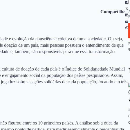
Compartilhe
A
P
dade e evolução da consciência coletiva de uma sociedade. Ou seja,
P
 de doação de um país, mais pessoas possuem o entendimento de que
q
iedade e, também, são responsáveis para que essa transformação
 cultura de doação de cada país é o Índice de Solidariedade Mundial
e e engajamento social da população dos países pesquisados. Assim,
 joga luz sobre as ações solidárias de cada população, focando em três
não figurou entre os 10 primeiros países. A análise sob a ótica da
no mesmo ponto de partida, para medir essencialmente o percentual da