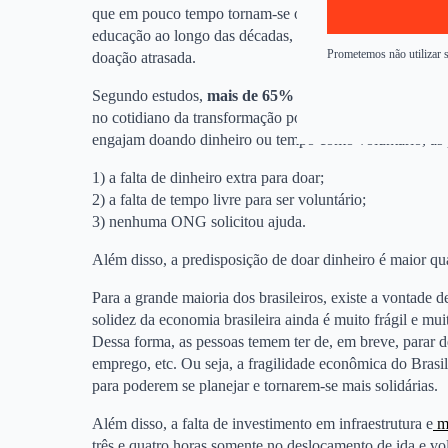
que em pouco tempo tornam-se obsoletos e ineficientes. 
educação ao longo das décadas, nos levaram a uma real
Prometemos não utilizar 
doação atrasada.
Segundo estudos,
mais de 65% dos brasileiros gostari
no cotidiano da transformação positiva que nossa socied
engajam doando dinheiro ou tempo como voluntário, as pr
1) a falta de dinheiro extra para doar;
2) a falta de tempo livre para ser voluntário;
3) nenhuma ONG solicitou ajuda.
Além disso, a predisposição de doar dinheiro é maior 
Para a grande maioria dos brasileiros, existe a vontade d
solidez da economia brasileira ainda é muito frágil e muit
Dessa forma, as pessoas temem ter de, em breve, parar d
emprego, etc. Ou seja, a fragilidade econômica do Brasil
para poderem se planejar e tornarem-se mais solidárias.
Além disso, a falta de investimento em infraestrutura e
mo
três e quatro horas somente no deslocamento de ida e vo