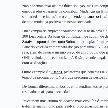
Não podemos falar de uma única solução, mas um conjunt
empoderadas e capazes de contribuir. Mudanças na legisl
solidariedade e inclusão e o
empreendedorismo social
sã
de uma mudança positiva em nossa sociedade.
Um exemplo de empreendedorismo social nesta área é 
300 lojas online. As lojas disponibilizam de cupom de d
Saraiva
,
cupom de desconto Submarino
) na plataforma 
Parte do valor da compra vira doação para uma ONG à e
seja, além de pagar o mesmo preço de um produto que já
ONG e ainda pode economizar. A Risü pretende engaja
com as doações
.
Outro exemplo é a
Atados
, plataforma que conecta ONGs
tempo de procura por ONG’s que precisam de pessoas co
De formas diferentes, ambos os empreendimentos se prop
resultados reais para a sociedade.
Investir em uma cultura de doação mais evoluída é, tam
trabalhar em conjunto para resolver problemas sociais r