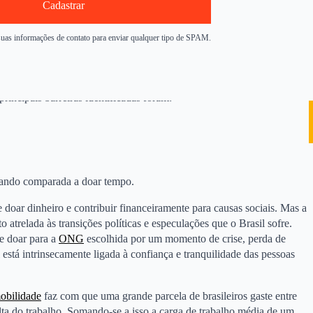
Cadastrar
Investimentos errados em infraestrutura, saúde pública, segurança e
idade com diversos problemas que contribuem para uma cultura de
suas informações de contato para enviar qualquer tipo de SPAM.
am de se engajar mais em causas sociais
e serem mais participativos
ade anseia. Entretanto, ao serem perguntados sobre por que eles não se
incipais barreiras identificadas foram:
quando comparada a doar tempo.
e doar dinheiro e contribuir financeiramente para causas sociais. Mas a
o atrelada às transições políticas e especulações que o Brasil sofre.
e doar para a
ONG
escolhida por um momento de crise, perda de
 está intrinsecamente ligada à confiança e tranquilidade das pessoas
bilidade
faz com que uma grande parcela de brasileiros gaste entre
lta do trabalho. Somando-se a isso a carga de trabalho média de um