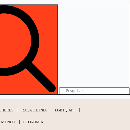
Search
for:
LHERES
RAÇA E ETNIA
LGBTQIAP+
MUNDO
ECONOMIA