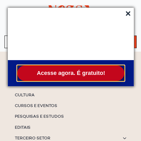
QUEM SOMOS
SERVIÇOS
FALE CONOSCO
ASSINE A NEWS
S
fo
Temas
Acesse agora. É gratuito!
ESPECIAIS
CULTURA
CURSOS E EVENTOS
PESQUISAS E ESTUDOS
EDITAIS
TERCEIRO SETOR