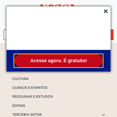
QUEM SOMOS
SERVIÇOS
FALE CONOSCO
ASSINE A NEWS
S
fo
Temas
Acesse agora. É gratuito!
ESPECIAIS
CULTURA
CURSOS E EVENTOS
PESQUISAS E ESTUDOS
EDITAIS
TERCEIRO SETOR