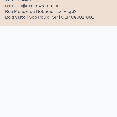
redacao@ongnews.com.br
Rua Manoel da Nóbrega, 354 – cj.32
Bela Vista | São Paulo–SP | CEP 04001-001