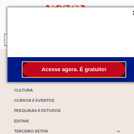
QUEM SOMOS
SERVIÇOS
FALE CONOSCO
ASSINE A NEWS
S
fo
Temas
Acesse agora. É gratuito!
ESPECIAIS
CULTURA
CURSOS E EVENTOS
PESQUISAS E ESTUDOS
EDITAIS
TERCEIRO SETOR