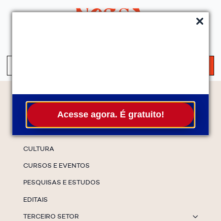
QUEM SOMOS
SERVIÇOS
FALE CONOSCO
ASSINE A NEWS
S
fo
Temas
Acesse agora. É gratuito!
ESPECIAIS
CULTURA
CURSOS E EVENTOS
PESQUISAS E ESTUDOS
EDITAIS
TERCEIRO SETOR