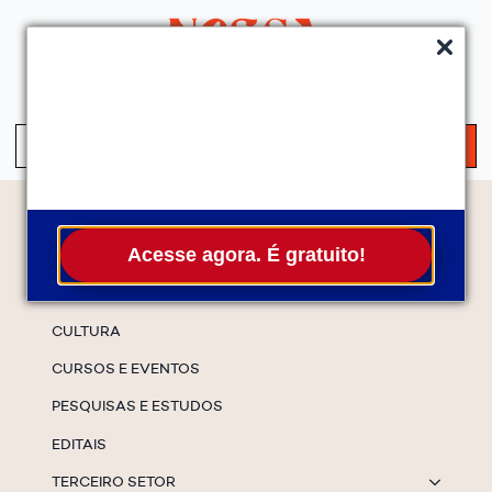
QUEM SOMOS
SERVIÇOS
FALE CONOSCO
ASSINE A NEWS
S
fo
Temas
Acesse agora. É gratuito!
ESPECIAIS
CULTURA
CURSOS E EVENTOS
PESQUISAS E ESTUDOS
EDITAIS
TERCEIRO SETOR