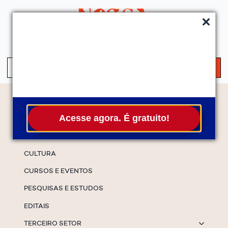
QUEM SOMOS
SERVIÇOS
FALE CONOSCO
ASSINE A NEWS
S
fo
Temas
Acesse agora. É gratuito!
ESPECIAIS
CULTURA
CURSOS E EVENTOS
PESQUISAS E ESTUDOS
EDITAIS
TERCEIRO SETOR