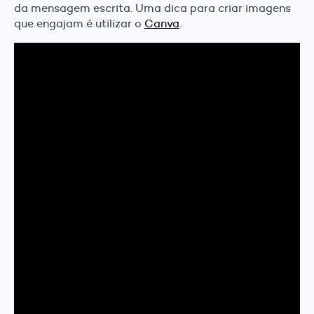
da mensagem escrita. Uma dica para criar imagens
que engajam é utilizar o
Canva
.