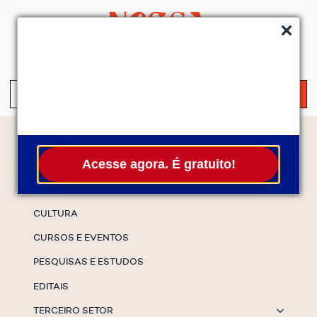
QUEM SOMOS
SERVIÇOS
FALE CONOSCO
ASSINE A NEWS
S
fo
Temas
Acesse agora. É gratuito!
ESPECIAIS
CULTURA
CURSOS E EVENTOS
PESQUISAS E ESTUDOS
EDITAIS
TERCEIRO SETOR