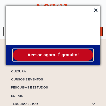
QUEM SOMOS
SERVIÇOS
FALE CONOSCO
ASSINE A NEWS
S
fo
Temas
Acesse agora. É gratuito!
ESPECIAIS
CULTURA
CURSOS E EVENTOS
PESQUISAS E ESTUDOS
EDITAIS
TERCEIRO SETOR