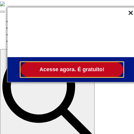
Quem Somos
Serviços
Fale Conosco
Assine a News
Search
for:
Acesse agora. É gratuito!