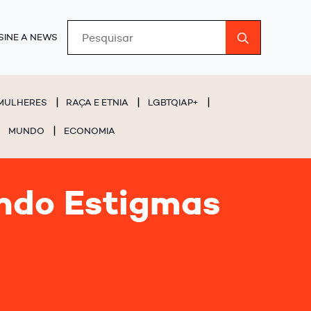
Search
SINE A NEWS
for:
MULHERES
RAÇA E ETNIA
LGBTQIAP+
MUNDO
ECONOMIA
ndo Estigmas