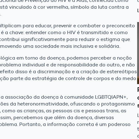
Nacional de Prevenção ao HIV e à Aids, conhecida como
tá vinculado à cor vermelha, símbolo da luta contra a
.
tiplicam para educar, prevenir e combater o preconceito
 é a chave: entender como o HIV é transmitido e como
ontribui significativamente para reduzir o estigma que
movendo uma sociedade mais inclusiva e solidária.
ológica em torno da doença, podemos perceber a noção
oblema individual e de responsabilidade do outro, e não
feito disso é a discriminação e a criação de estereótipos
nção parte da estratégia de controle de corpos e do medo
um a associação da doença à comunidade LGBTQIAPN+,
ões da heteronormatividade, ofuscando o protagonismo
 como as crianças, as pessoas cis e pessoas trans, as
 Assim, percebemos que além da doença, diversas
oblema. Portanto, a informação correta é um poderoso