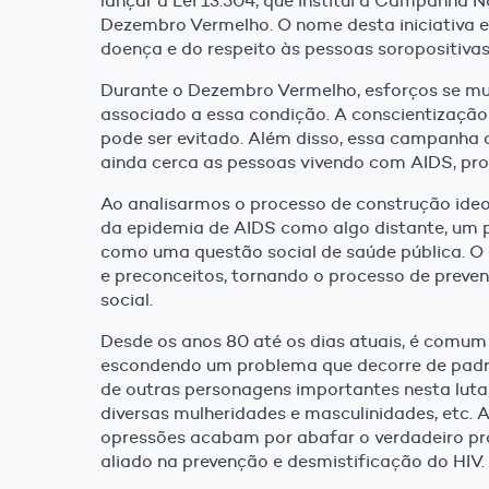
lançar a Lei 13.504, que institui a Campanha 
Dezembro Vermelho. O nome desta iniciativa es
doença e do respeito às pessoas soropositivas
Durante o Dezembro Vermelho, esforços se mul
associado a essa condição. A conscientização
pode ser evitado. Além disso, essa campanha c
ainda cerca as pessoas vivendo com AIDS, pro
Ao analisarmos o processo de construção ide
da epidemia de AIDS como algo distante, um pr
como uma questão social de saúde pública. O e
e preconceitos, tornando o processo de preve
social.
Desde os anos 80 até os dias atuais, é com
escondendo um problema que decorre de padr
de outras personagens importantes nesta luta,
diversas mulheridades e masculinidades, etc.
opressões acabam por abafar o verdadeiro pr
aliado na prevenção e desmistificação do HIV.