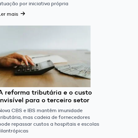
atuação por iniciativa própria
Ler mais
A reforma tributária e o custo
invisível para o terceiro setor
Nova CBS e IBS mantêm imunidade
tributária, mas cadeia de fornecedores
pode repassar custos a hospitais e escolas
filantrópicas